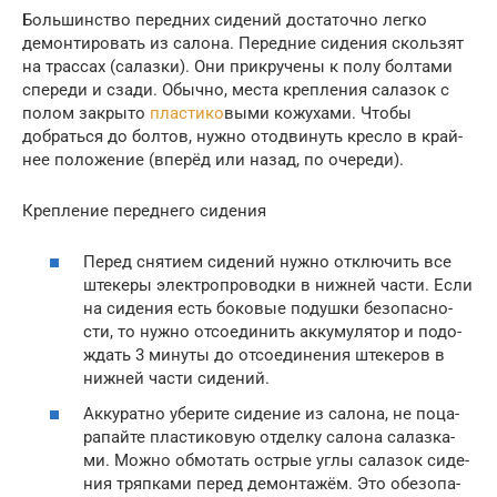
Боль­шин­ство перед­них сиде­ний доста­точ­но лег­ко
демон­ти­ро­вать из сало­на. Перед­ние сиде­ния сколь­зят
на трас­сах (салаз­ки). Они при­кру­че­ны к полу бол­та­ми
спе­ре­ди и сза­ди. Обыч­но, места креп­ле­ния сала­зок с
полом закры­то
пла­сти­ко
­вы­ми кожу­ха­ми. Что­бы
добрать­ся до бол­тов, нуж­но ото­дви­нуть крес­ло в край­
нее поло­же­ние (впе­рёд или назад, по оче­ре­ди).
Креп­ле­ние перед­не­го сиде­ния
Перед сня­ти­ем сиде­ний нуж­но отклю­чить все
ште­ке­ры элек­тро­про­вод­ки в ниж­ней части. Если
на сиде­ния есть боко­вые подуш­ки без­опас­но­
сти, то нуж­но отсо­еди­нить акку­му­ля­тор и подо­
ждать 3 мину­ты до отсо­еди­не­ния ште­ке­ров в
ниж­ней части сиде­ний.
Акку­рат­но убе­ри­те сиде­ние из сало­на, не поца­
ра­пай­те пла­сти­ко­вую отдел­ку сало­на салаз­ка­
ми. Мож­но обмо­тать ост­рые углы сала­зок сиде­
ния тряп­ка­ми перед демон­та­жём. Это обез­опа­