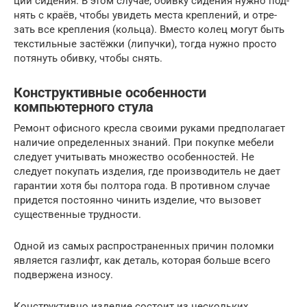
ции сиде­ния. В этом слу­чае, обив­ку сиде­ния нуж­но под­
нять с кра­ёв, что­бы уви­деть места креп­ле­ний, и отре­
зать все креп­ле­ния (коль­ца). Вме­сто колец могут быть
тек­стиль­ные застёж­ки (липуч­ки), тогда нуж­но про­сто
потя­нуть обив­ку, что­бы снять.
Конструктивные особенности
компьютерного стула
Ремонт офисного кресла своими руками предполагает
наличие определенных знаний. При покупке мебели
следует учитывать множество особенностей. Не
следует покупать изделия, где производитель не дает
гарантии хотя бы полтора года. В противном случае
придется постоянно чинить изделие, что вызовет
существенные трудности.
Одной из самых распространенных причин поломки
является газлифт, как деталь, которая больше всего
подвержена износу.
Конструктивно изделие состоит из нескольких