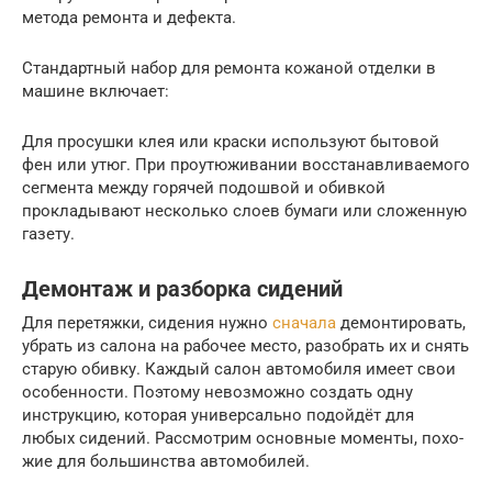
метода ремонта и дефекта.
Стандартный набор для ремонта кожаной отделки в
машине включает:
Для просушки клея или краски используют бытовой
фен или утюг. При проутюживании восстанавливаемого
сегмента между горячей подошвой и обивкой
прокладывают несколько слоев бумаги или сложенную
газету.
Демонтаж и разборка сидений
Для пере­тяж­ки, сиде­ния нуж­но
сна­ча­ла
демон­ти­ро­вать,
убрать из сало­на на рабо­чее место, разо­брать их и снять
ста­рую обив­ку. Каж­дый салон авто­мо­би­ля име­ет свои
осо­бен­но­сти. Поэто­му невоз­мож­но создать одну
инструк­цию, кото­рая уни­вер­саль­но подой­дёт для
любых сиде­ний. Рас­смот­рим основ­ные момен­ты, похо­
жие для боль­шин­ства авто­мо­би­лей.