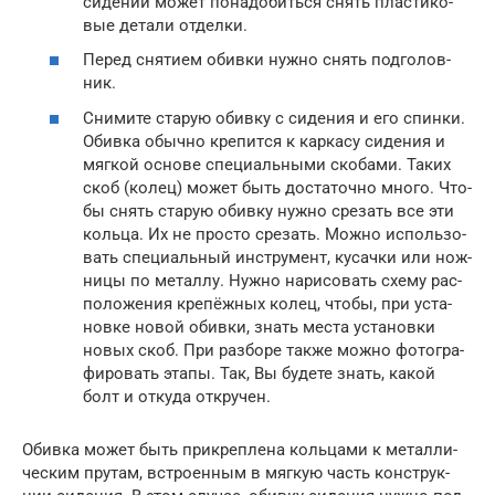
сиде­ний может пона­до­бить­ся снять пла­сти­ко­
вые дета­ли отдел­ки.
Перед сня­ти­ем обив­ки нуж­но снять под­го­лов­
ник.
Сни­ми­те ста­рую обив­ку с сиде­ния и его спин­ки.
Обив­ка обыч­но кре­пит­ся к кар­ка­су сиде­ния и
мяг­кой осно­ве спе­ци­аль­ны­ми ско­ба­ми. Таких
скоб (колец) может быть доста­точ­но мно­го. Что­
бы снять ста­рую обив­ку нуж­но сре­зать все эти
коль­ца. Их не про­сто сре­зать. Мож­но исполь­зо­
вать спе­ци­аль­ный инстру­мент, кусач­ки или нож­
ни­цы по метал­лу. Нуж­но нари­со­вать схе­му рас­
по­ло­же­ния кре­пёж­ных колец, что­бы, при уста­
нов­ке новой обив­ки, знать места уста­нов­ки
новых скоб. При раз­бо­ре так­же мож­но фото­гра­
фи­ро­вать эта­пы. Так, Вы буде­те знать, какой
болт и отку­да откру­чен.
Обив­ка может быть при­креп­ле­на коль­ца­ми к метал­ли­
че­ским пру­там, встро­ен­ным в мяг­кую часть кон­струк­