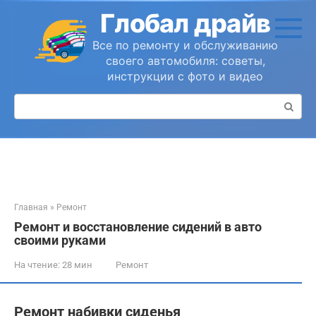
Перейти
Глобал драйв
к
контенту
Все по ремонту и обслуживанию
своего автомобиля: советы,
инструкции с фото и видео
Поиск:
Главная
»
Ремонт
Ремонт и восстановление сидений в авто
своими руками
На чтение:
28 мин
Ремонт
Ремонт набивки сиденья