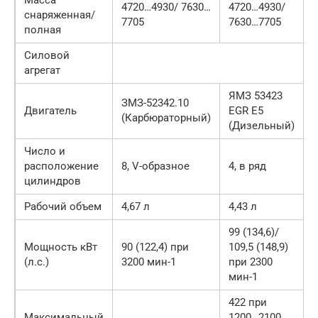
4720…4930/ 7630…
4720…4930/
снаряженная/
7705
7630…7705
полная
Силовой
агрегат
ЯМЗ 53423
ЗМЗ-52342.10
Двигатель
EGR Е5
(Карбюраторный)
(Дизельный)
Число и
расположение
8, V-образное
4, в ряд
цилиндров
Рабочий объем
4,67 л
4,43 л
99 (134,6)/
Мощность кВт
90 (122,4) при
109,5 (148,9)
(л.с.)
3200 мин-1
при 2300
мин-1
422 при
Максимальный
1200…2100