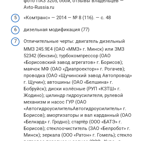
фото ПАЗ 3205, обои, отзывы владельцев —
Avto-Russia.ru
«Комтранс» — 2014 — № 8 (116). — с. 48
дизельная модификация (77)
Отличительные черты: двигатель дизельный
ММЗ 245.9Е4 (ОАО «ММЗ» г. Минск) или ЗМЗ
52342 (бензин); турбокомпрессор (ОАО
«Борисовский завод агрегатов» г. Борисов);
маячок МФ (ОАО «Диапроектор»» г. Рогачев);
проводка (ОАО «Щучинский завод Автопровод»
г. Щучин); автошины (ОАО «Белшина» г.
Бобруйск); диски колёсные (РУП «КЗТШ» г.
Жодино); цилиндр гидроусилителя, рулевой
механизм и насос ГУР (ОАО
«АвтогидроусилительАвтогидроусилитель» г.
Борисов); амортизаторы и вал карданный (ОАО
«Белкард» г. Гродно); стартёр (ООО «БАТЭ» г.
Борисов); cтеклоочиститель (ЗАО «Белробот» г.
Минск); зеркала (ООО «Ратон» г. Гомель); стекло