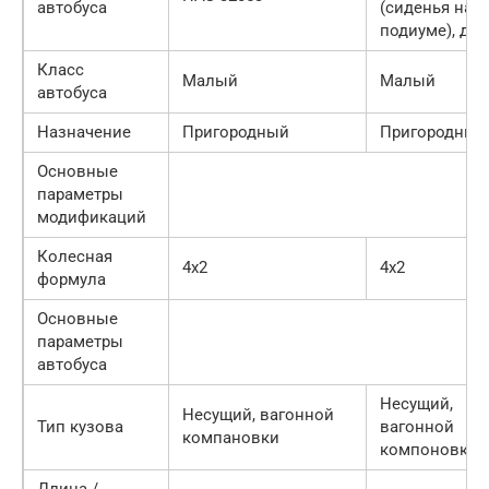
автобуса
(сиденья на
подиуме), ди
Класс
Малый
Малый
автобуса
Назначение
Пригородный
Пригородный
Основные
параметры
модификаций
Колесная
4х2
4х2
формула
Основные
параметры
автобуса
Несущий,
Несущий, вагонной
Тип кузова
вагонной
компановки
компоновки