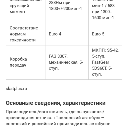
288Нм при
крутящий
мин-1 / 583
1800+/-200мин-1
момент
при 1300…
1600 мин-1
Соответствие
нормам
Euro-4
Euro-5
токсичности
МКПП: S5-42,
ГАЗ 3307,
5-ступ,
Коробка
механическая, 5-
FastGear
передач
ступ.
5DS60T, 5-
ступ.
skatplus.ru
Основные сведения, характеристики
Производитель/изготовитель, где выпускается/
производится техника. «Павловский автобус» —
советский и российский производитель автобусов