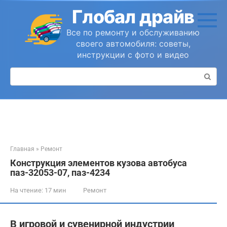
Перейти
Глобал драйв
к
контенту
Все по ремонту и обслуживанию
своего автомобиля: советы,
инструкции с фото и видео
Поиск:
Главная
»
Ремонт
Конструкция элементов кузова автобуса
паз-32053-07, паз-4234
На чтение:
17 мин
Ремонт
В игровой и сувенирной индустрии