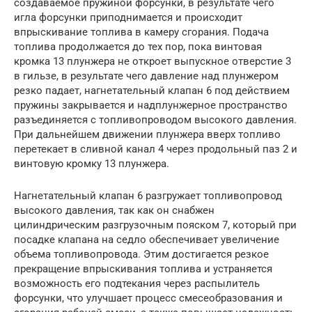
создаваемое пружиной форсунки, в результате чего
игла форсунки приподнимается и проис­ходит
впрыскивание топлива в камеру сгорания. Подача
топлива про­должается до тех пор, пока винто­вая
кромка 13 плунжера не откроет выпускное отверстие 3
в гильзе, в результате чего давление над плунжером
резко падает, нагнетательный клапан 6 под действием
пружины закрывается и надплунжерное пространство
разъе­диняется с топливопроводом высокого давления.
При дальнейшем движении плунжера вверх топливо
перетекает в сливной канал 4 через продольный паз 2 и
винтовую кромку 13 плунжера.
Нагнетательный клапан 6 разгружает топливопровод
высокого давления, так как он снабжен
цилиндрическим разгрузочным пояском 7, который при
посадке клапана на седло обеспечивает увеличение
объема топливопровода. Этим достигается резкое
прекращение впрыскивания топлива и устраняется
возможность его подтекания через распылитель
форсунки, что улучшает процесс смесе­образования и