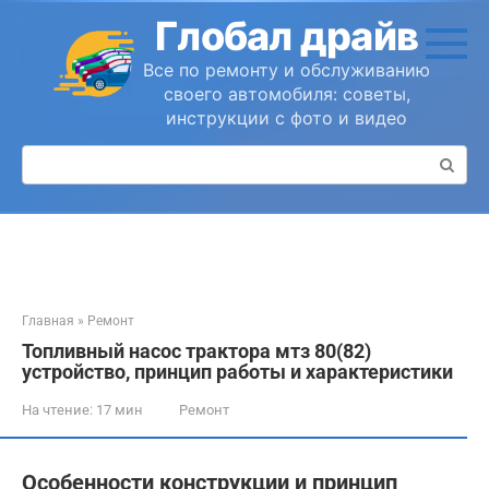
Перейти
Глобал драйв
к
контенту
Все по ремонту и обслуживанию
своего автомобиля: советы,
инструкции с фото и видео
Поиск:
Главная
»
Ремонт
Топливный насос трактора мтз 80(82)
устройство, принцип работы и характеристики
На чтение:
17 мин
Ремонт
Особенности конструкции и принцип