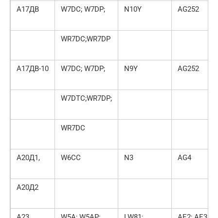
А17ДВ
W7DC; W7DP;
N10Y
AG252
WR7DC;WR7DP
А17ДВ-10
W7DC; W7DP;
N9Y
AG252
W7DTC;WR7DP;
WR7DC
А20Д1,
W6CC
N3
AG4
А20Д2
А23
W5A; W5AP;
LW81;
AE2; AE3