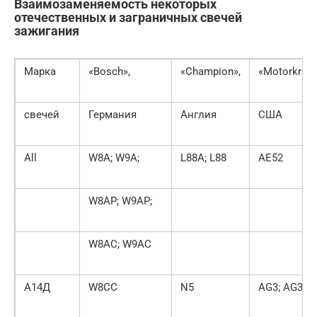
Взаимозаменяемость некоторых
отечественных и заграничных свечей
зажигания
Марка
«Bosch»,
«Champion»,
«Motorkraft»
свечей
Германия
Англия
США
All
W8A; W9A;
L88A; L88
AE52
W8AP; W9AP;
W8AC; W9AC
А14Д
W8CC
N5
AG3; AG31