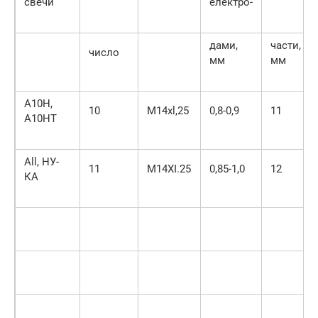
свечи
електро-
дами,
части,
число
мм
мм
А10Н,
10
M14xl,25
0,8-0,9
11
А10НТ
All, НУ-
11
М14ХІ.25
0,85-1,0
12
КА