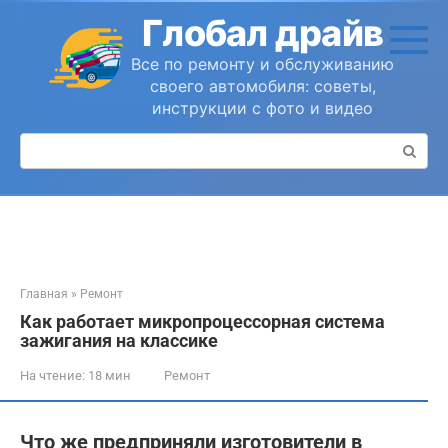
Перейти
Глобал драйв
к
контенту
Все по ремонту и обслуживанию
своего автомобиля: советы,
инструкции с фото и видео
Поиск:
Главная
»
Ремонт
Как работает микропроцессорная система
зажигания на классике
На чтение:
18 мин
Ремонт
Что же предприняли изготовители в