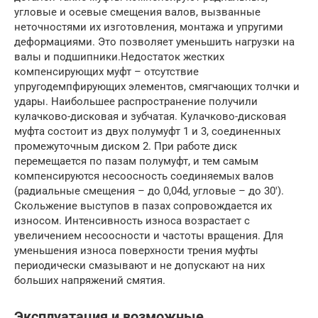
угловые и осевые смещения валов, вызванные
неточностями их изготовления, монтажа и упругими
деформациями. Это позволяет уменьшить нагрузки на
валы и подшипники.Недостаток жестких
компенсирующих муфт – отсутствие
упругодемпфирующих элементов, смягчающих толчки и
удары. Наибольшее распространение получили
кулачково-дисковая и зубчатая. Кулачково-дисковая
муфта состоит из двух полумуфт 1 и 3, соединенных
промежуточным диском 2. При работе диск
перемещается по пазам полyмуфт, и тем самым
компенсируются несоосность соединяемых валов
(радиальные смещения – до 0,04d, угловые – до 30′).
Скольжение выступов в пазах сопровождается их
износом. Интенсивность износа возрастает с
увеличением несоосности и частоты вращения. Для
уменьшения износа поверхности трения муфты
периодически смазывают и не допускают на них
больших напряжений смятия.
Эксплуатация и возможные