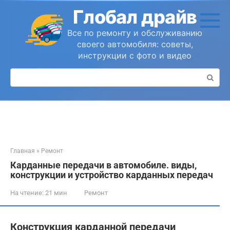
Перейти
Глобал драйв
к
контенту
Все по ремонту и обслуживанию
своего автомобиля: советы,
инструкции с фото и видео
Поиск:
Главная
»
Ремонт
Карданные передачи в автомобиле. виды,
конструкции и устройство карданных передач
На чтение:
21 мин
Ремонт
Конструкция карданной передачи