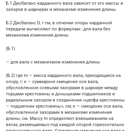
Б.1 Дисбаланс карданного вала зависит от его массы и
зазоров в шарнирах и механизме изменения длины.
Б.2 Дисбаланс D, г·см, в сечении опоры карданной
передачи вычисляют по формулам:- для вала без
механизма изменения длины
(Б.1)
— для вала с механизмом изменения длины
(Б.2) где m — масса карданного вала, приходящаяся на
опору, г; e — суммарное смещение оси вала,
обусловленное осевыми зазорами в шарнире между
торцами крестовины и донышками подшипников и
радиальным зазором в соединении «цапфа крестовины
— подшипник крестовины», см; e — смещение оси вала,
обусловленное зазорами в механизме изменения
длины, см. Массу m определяют взвешиванием на
весах, размещаемых под каждой опорой горизонтально
расположенного вала. Суммарное смещение оси вала e,