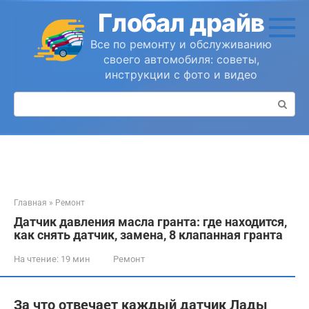
Перейти
Глобал драйв
к
контенту
Все по ремонту и обслуживанию
своего автомобиля: советы,
инструкции с фото и видео
Поиск:
Главная
»
Ремонт
Датчик давления масла гранта: где находится,
как снять датчик, замена, 8 клапанная гранта
На чтение:
19 мин
Ремонт
За что отвечает каждый датчик Лады