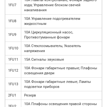
1FU7
хода; Управление блоком свечей
накаливания
10А Управление подогревателем
1FU8
жидкостным
10А Циркуляционный насос,
1FU9
Противотуманные фонари
10А Стеклоомыватель; Указатель
1FU10
напряжения
1FU11
15А Сигналы звуковые
10А Фонари габаритные правые; Плафоны
1FU12
освещения двери
10А Фонари габаритные левые; Лампы
1FU13
подсветки приборов
2FU1
Резерв
10А Плафоны освещения правой стороны
2FU2