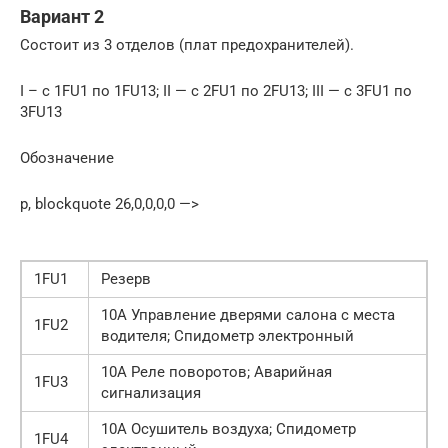
Вариант 2
Состоит из 3 отделов (плат предохранителей).
I – с 1FU1 по 1FU13; II — с 2FU1 по 2FU13; III — с 3FU1 по
3FU13
Обозначение
p, blockquote 26,0,0,0,0 —>
1FU1
Резерв
10А Управление дверями салона с места
1FU2
водителя; Спидометр электронный
10А Реле поворотов; Аварийная
1FU3
сигнализация
10А Осушитель воздуха; Спидометр
1FU4