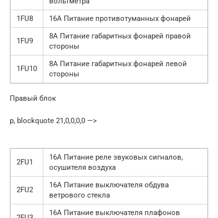
вольтметра
1FU8
16А Питание противотуманных фонарей
8А Питание габаритных фонарей правой
1FU9
стороны
8А Питание габаритных фонарей левой
1FU10
стороны
Правый блок
p, blockquote 21,0,0,0,0 —>
16А Питание реле звуковых сигналов,
2FU1
осушителя воздуха
16А Питание выключателя обдува
2FU2
ветрового стекла
16А Питание выключателя плафонов
2FU3