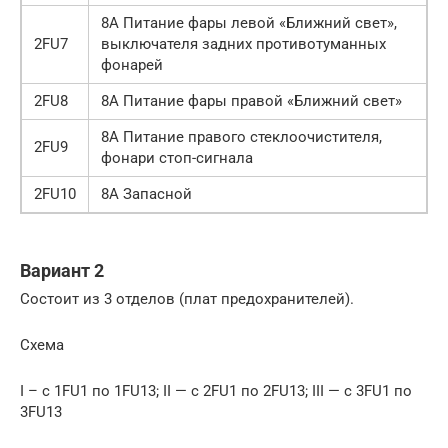
8А Питание фары левой «Ближний свет»,
2FU7
выключателя задних противотуманных
фонарей
2FU8
8А Питание фары правой «Ближний свет»
8А Питание правого стеклоочистителя,
2FU9
фонари стоп-сигнала
2FU10
8А Запасной
Вариант 2
Состоит из 3 отделов (плат предохранителей).
Схема
I – с 1FU1 по 1FU13; II — с 2FU1 по 2FU13; III — с 3FU1 по
3FU13