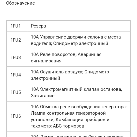
Обозначение
1FU1
Резерв
10А Управление дверями салона с места
1FU2
водителя; Спидометр электронный
10А Реле поворотов; Аварийная
1FU3
сигнализация
10А Осушитель воздуха; Спидометр
1FU4
электронный
10А Электромагнитный клапан останова,
1FU5
Зажигание
10А Обмотка реле возбуждения генератора;
Лампа контрольная генераторной
1FU6
установки; Комбинация приборов и
тахометр; АБС тормозов
10А Лампы контрольные; Фонари заднего