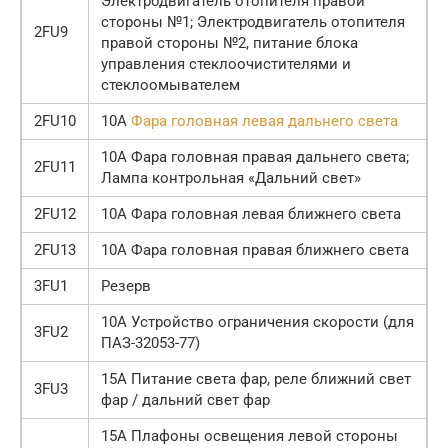
Электродвигатель отопителя правой
стороны №1; Электродвигатель отопителя
2FU9
правой стороны №2, питание блока
управления стеклоочистителями и
стеклоомывателем
2FU10
10А
Фара головная левая дальнего света
10А Фара головная правая дальнего света;
2FU11
Лампа контрольная «Дальний свет»
2FU12
10А Фара головная левая ближнего света
2FU13
10А Фара головная правая ближнего света
3FU1
Резерв
10А Устройство ограничения скорости (для
3FU2
ПАЗ-32053-77)
15А Питание света фар, реле ближний свет
3FU3
фар / дальний свет фар
15А Плафоны освещения левой стороны