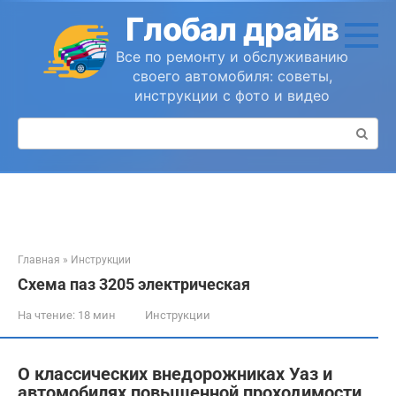
Перейти
Глобал драйв
к
контенту
Все по ремонту и обслуживанию
своего автомобиля: советы,
инструкции с фото и видео
Поиск:
Главная
»
Инструкции
Схема паз 3205 электрическая
На чтение:
18 мин
Инструкции
О классических внедорожниках Уаз и
автомобилях повышенной проходимости