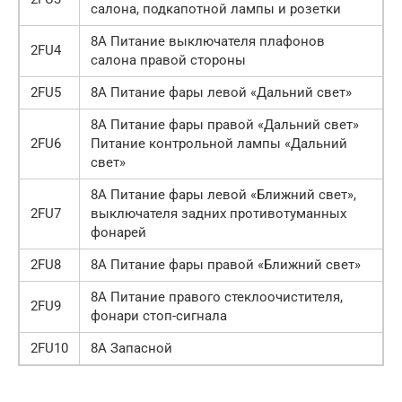
салона, подкапотной лампы и розетки
8А Питание выключателя плафонов
2FU4
салона правой стороны
2FU5
8А Питание фары левой «Дальний свет»
8А Питание фары правой «Дальний свет»
2FU6
Питание контрольной лампы «Дальний
свет»
8А Питание фары левой «Ближний свет»,
2FU7
выключателя задних противотуманных
фонарей
2FU8
8А Питание фары правой «Ближний свет»
8А Питание правого стеклоочистителя,
2FU9
фонари стоп-сигнала
2FU10
8А Запасной