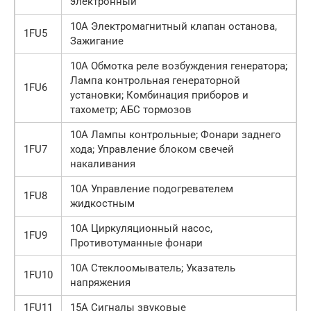
электронный
10А Электромагнитный клапан останова,
1FU5
Зажигание
10А Обмотка реле возбуждения генератора;
Лампа контрольная генераторной
1FU6
установки; Комбинация приборов и
тахометр; АБС тормозов
10А Лампы контрольные; Фонари заднего
1FU7
хода; Управление блоком свечей
накаливания
10А Управление подогревателем
1FU8
жидкостным
10А Циркуляционный насос,
1FU9
Противотуманные фонари
10А Стеклоомыватель; Указатель
1FU10
напряжения
1FU11
15А Сигналы звуковые