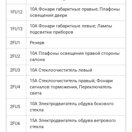
10А Фонари габаритные правые; Плафоны
1FU12
освещения двери
10А Фонари габаритные левые; Лампы
1FU13
подсветки приборов
2FU1
Резерв
10А Плафоны освещения правой стороны
2FU2
салона
2FU3
10А Стеклоочиститель левый
15А Стеклоочиститель правый; Фонари
2FU4
сигналов торможения, Переключатель
света
10А Электродвигатель обдува бокового
2FU5
стекла
15А Электродвигатель обдува ветрового
2FU6
стекла