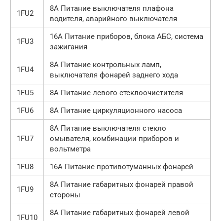
8А Питание выключателя плафона
1FU2
водителя, аварийного выключателя
16А Питание приборов, блока АБС, система
1FU3
зажигания
8А Питание контрольных ламп,
1FU4
выключателя фонарей заднего хода
1FU5
8А Питание левого стеклоочистителя
1FU6
8А Питание циркуляционного насоса
8А Питание выключателя стекло
1FU7
омывателя, комбинации приборов и
вольтметра
1FU8
16А Питание противотуманных фонарей
8А Питание габаритных фонарей правой
1FU9
стороны
8А Питание габаритных фонарей левой
1FU10