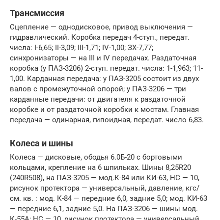
Трансмиссия
Сцепление — однодисковое, привод выключения —
гидравлический. Коробка передач 4-ступ., передат.
числа: I-6,65; II-3,09; III-1,71; IV-1,00; ЗХ-7,77;
синхронизаторы — на III и IV передачах. Раздаточная
коробка (у ПАЗ-3206) 2-ступ. передат. числа: 1-1,963; 11-
1,00. Карданная передача: у ПАЗ-3205 состоит из двух
валов с промежуточной опорой; у ПАЗ-3206 — три
карданные передачи: от двигателя к раздаточной
коробке и от раздаточной коробки к мостам. Главная
передача — одинарная, гипоидная, передат. число 6,83.
Колеса и шины
Колеса — дисковые, ободья 6.0Б-20 с бортовыми
кольцами, крепление на 6 шпильках. Шины 8,25R20
(240R508), на ПАЗ-3205 — мод.К-84 или КИ-63, НС — 10,
рисунок протектора — универсальный, давление, кгс/
см. кв. : мод. К-84 — передние 6,0, задние 5,0; мод. КИ-63
— передние 6,1, задние 5,0. На ПАЗ-3206 — шины мод.
К-55А; НС — 10, рисунок протектора — универсальный,