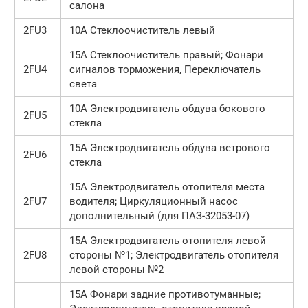
салона
2FU3
10А Стеклоочиститель левый
15А Стеклоочиститель правый; Фонари
2FU4
сигналов торможения, Переключатель
света
10А Электродвигатель обдува бокового
2FU5
стекла
15А Электродвигатель обдува ветрового
2FU6
стекла
15А Электродвигатель отопителя места
2FU7
водителя; Циркуляционный насос
дополнительный (для ПАЗ-32053-07)
15А Электродвигатель отопителя левой
2FU8
стороны №1; Электродвигатель отопителя
левой стороны №2
15А Фонари задние противотуманные;