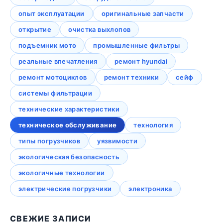
опыт эксплуатации
оригинальные запчасти
открытие
очистка выхлопов
подъемник мото
промышленные фильтры
реальные впечатления
ремонт hyundai
ремонт мотоциклов
ремонт техники
сейф
системы фильтрации
технические характеристики
техническое обслуживание
технология
типы погрузчиков
уязвимости
экологическая безопасность
экологичные технологии
электрические погрузчики
электроника
СВЕЖИЕ ЗАПИСИ