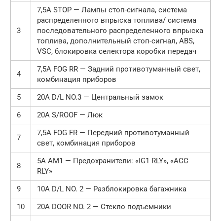
7,5А STOP — Лампы стоп-сигнала, система
распределенного впрыска топлива/ система
3
последовательного распределенного впрыска
топлива, дополнительный стоп-сигнал, ABS,
VSC, блокировка селектора коробки передач
7,5А FOG RR — Задний противотуманный свет,
4
комбинация приборов
5
20А D/L NO.3 — Центральный замок
6
20А S/ROOF — Люк
7,5А FOG FR — Передний противотуманный
7
свет, комбинация приборов
5А AM1 — Предохранители: «IG1 RLY», «ACC
8
RLY»
9
10А D/L NO. 2 — Разблокировка багажника
10
20А DOOR NO. 2 — Стекло подъемники