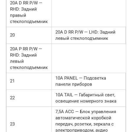
20A D RR P/W —
RHD: Задний
правый
стеклоподъемник
20A D RR P/W — LHD: Задний
20
левый стеклоподъемник
20A P RR P/W —
RHD: Задний
левый
стеклоподъемник
10A PANEL — Подсветка
21
панели приборов
10A TAIL — Габаритный свет,
22
освещение номерного знака
7,5A ACC — Блок управления
автоматической коробкой
23
передач, розетки, зеркала с
электроприводом, аудио