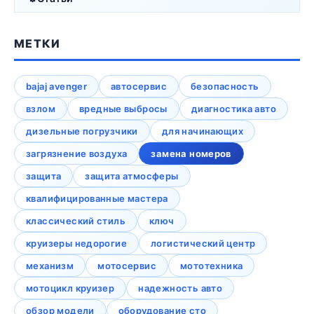
МЕТКИ
bajaj avenger
автосервис
безопасность
взлом
вредные выбросы
диагностика авто
дизельные погрузчики
для начинающих
загрязнение воздуха
замена номеров
защита
защита атмосферы
квалифицированные мастера
классический стиль
ключ
круизеры недорогие
логистический центр
механизм
мотосервис
мототехника
мотоцикл круизер
надежность авто
обзор модели
оборудование сто