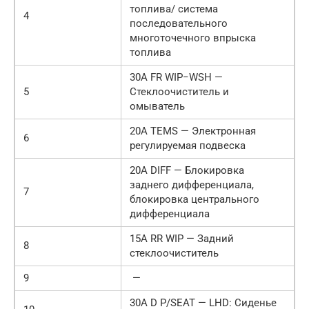
топлива/ система
4
последовательного
многоточечного впрыска
топлива
30A FR WIP−WSH —
5
Стеклоочиститель и
омыватель
20A TEMS — Электронная
6
регулируемая подвеска
20A DIFF — Блокировка
заднего дифференциала,
7
блокировка центрального
дифференциала
15A RR WIP — Задний
8
стеклоочиститель
9
—
30A D P/SEAT — LHD: Сиденье