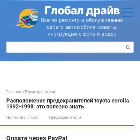
Перейти
Глобал драйв
к
контенту
Все по ремонту и обслуживанию
своего автомобиля: советы,
инструкции с фото и видео
Поиск:
Главная
»
Предохранители
Расположение предохранителей toyota corolla
1992-1998: это полезно знать
На чтение:
7 мин
Предохранители
Оплата через PayPal