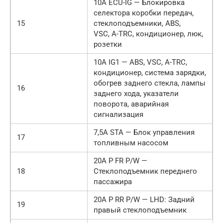
10A ECU-IG — Блокировка
селектора коробки передач,
15
стеклоподъемники, ABS,
VSC, A-TRC, кондиционер, люк,
розетки
10A IG1 — ABS, VSC, A-TRC,
кондиционер, система зарядки,
обогрев заднего стекла, лампы
16
заднего хода, указатели
поворота, аварийная
сигнализация
7,5A STA — Блок управления
17
топливным насосом
20A P FR P/W —
18
Стеклоподъемник переднего
пассажира
20A P RR P/W — LHD: Задний
19
правый стеклоподъемник