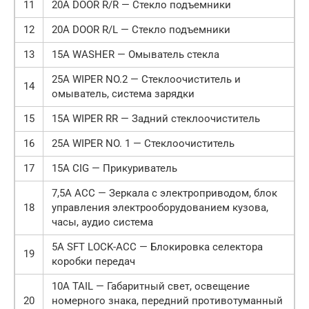
11
20А DOOR R/R — Стекло подъемники
12
20А DOOR R/L — Стекло подъемники
13
15А WASHER — Омыватель стекла
25А WIPER NO.2 — Стеклоочиститель и
14
омыватель, система зарядки
15
15А WIPER RR — Задний стеклоочиститель
16
25А WIPER NO. 1 — Стеклоочиститель
17
15А CIG — Прикуриватель
7,5А ACC — Зеркала с электроприводом, блок
18
управления электрооборудованием кузова,
часы, аудио система
5А SFT LOCK-ACC — Блокировка селектора
19
коробки передач
10А TAIL — Габаритный свет, освещение
20
номерного знака, передний противотуманный