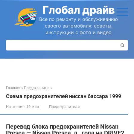
Перейти
Глобал драйв
к
контенту
Все по ремонту и обслуживанию
своего автомобиля: советы,
инструкции с фото и видео
Поиск:
Главная
»
Предохранители
Схема предохранителей ниссан бассара 1999
На чтение:
19 мин
Предохранители
Перевод блока предохранителей Nissan
Presea — Nissan Presea, л., года на DRIVE2