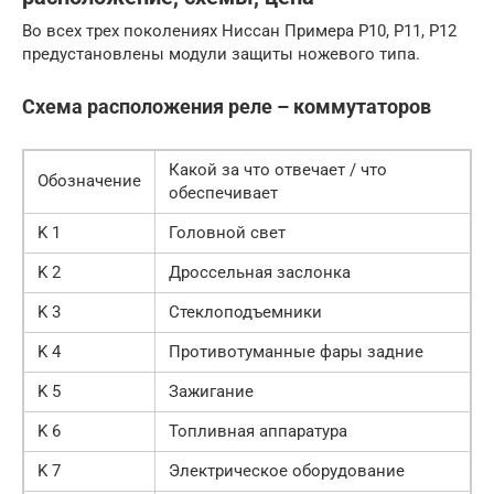
Во всех трех поколениях Ниссан Примера Р10, Р11, Р12
предустановлены модули защиты ножевого типа.
Схема расположения реле – коммутаторов
Какой за что отвечает / что
Обозначение
обеспечивает
K 1
Головной свет
K 2
Дроссельная заслонка
K 3
Стеклоподъемники
K 4
Противотуманные фары задние
K 5
Зажигание
K 6
Топливная аппаратура
K 7
Электрическое оборудование