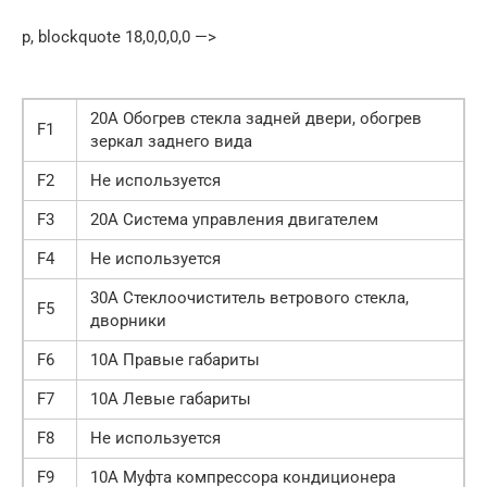
p, blockquote 18,0,0,0,0 —>
20А Обогрев стекла задней двери, обогрев
F1
зеркал заднего вида
F2
Не используется
F3
20А Система управления двигателем
F4
Не используется
30А Стеклоочиститель ветрового стекла,
F5
дворники
F6
10А Правые габариты
F7
10А Левые габариты
F8
Не используется
F9
10А Муфта компрессора кондиционера