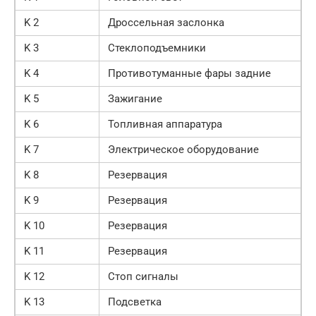
K 2
Дроссельная заслонка
K 3
Стеклоподъемники
K 4
Противотуманные фары задние
K 5
Зажигание
K 6
Топливная аппаратура
K 7
Электрическое оборудование
K 8
Резервация
K 9
Резервация
K 10
Резервация
K 11
Резервация
K 12
Стоп сигналы
K 13
Подсветка