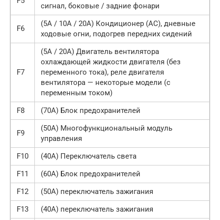
F5
сигнал, боковые / задние фонари
(5A / 10A / 20A) Кондиционер (AC), дневные
F6
ходовые огни, подогрев передних сидений
(5A / 20A) Двигатель вентилятора
охлаждающей жидкости двигателя (без
F7
переменного тока), реле двигателя
вентилятора — некоторые модели (с
переменным током)
F8
(70A) Блок предохранителей
(50A) Многофункциональный модуль
F9
управления
F10
(40A) Переключатель света
F11
(60A) Блок предохранителей
F12
(50A) переключатель зажигания
F13
(40A) переключатель зажигания