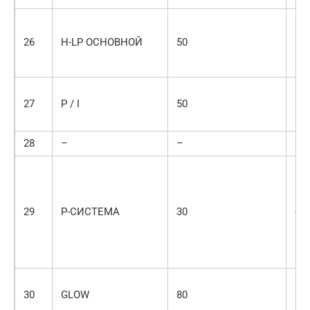
Пр
LP 
26
H-LP ОСНОВНОЙ
50
LO»
LP
Пр
27
P / I
50
MA
«H
28
–
–
–
Си
ра
вп
29
P-СИСТЕМА
30
си
по
ра
вп
Си
30
GLOW
80
на
дв