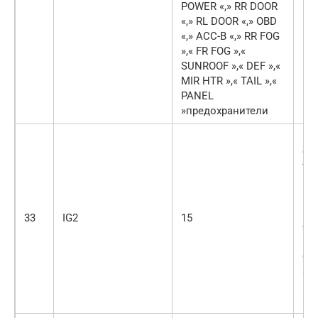
POWER «,» RR DOOR
«,» RL DOOR «,» OBD
«,» ACC-B «,» RR FOG
»,« FR FOG »,«
SUNROOF »,« DEF »,«
MIR HTR »,« TAIL »,«
PANEL
»предохранители
Мн
си
то
по
мн
вп
33
IG2
15
си
ин
си
за
пр
«I