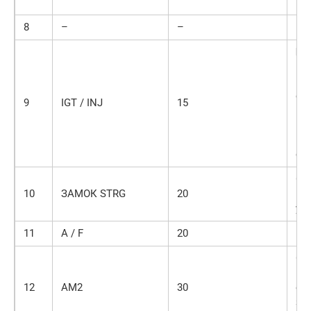
вп
8
–
–
–
Бе
ра
вп
си
9
IGT / INJ
15
по
ра
вп
си
Си
10
ЗАМОК STRG
20
ру
уп
11
A / F
20
Вы
Си
ин
12
AM2
30
си
зап