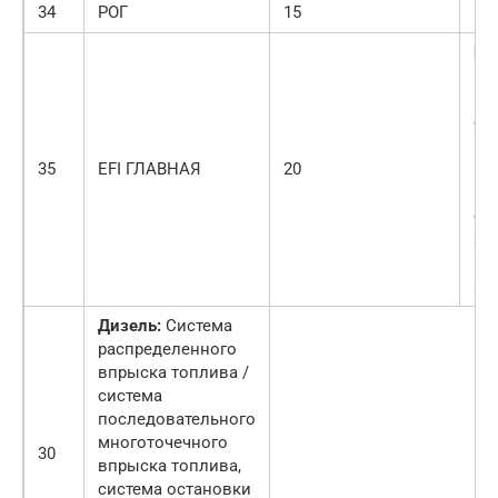
34
РОГ
15
Гу
Бе
ра
вп
си
по
35
EFI ГЛАВНАЯ
20
мн
вп
си
зап
EFI
«п
Дизель:
Система
распределенного
впрыска топлива /
система
последовательного
многоточечного
30
впрыска топлива,
система остановки