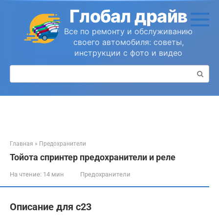
Перейти
Глобал драйв
к
контенту
Все по ремонту и обслуживанию
своего автомобиля: советы,
инструкции с фото и видео
Поиск:
Главная
»
Предохранители
Тойота спринтер предохранители и реле
На чтение:
14 мин
Предохранители
Описание для с23