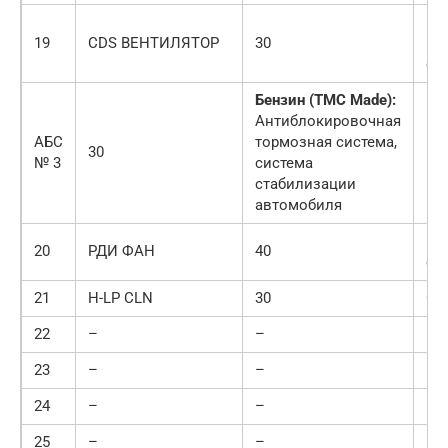
1A
19
CDS ВЕНТИЛЯТОР
30
Эл
ох
Бензин (TMC Made):
Антиблокировочная
АБС
тормозная система,
30
№ 3
система
стабилизации
автомобиля
Эл
20
РДИ ФАН
40
ох
21
H-LP CLN
30
Оч
22
–
–
–
23
–
–
–
24
–
–
–
25
–
–
–