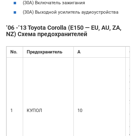
(30A) Включатель зажигания
(30A) Выходной усилитель аудиоустройства
’06 -’13 Toyota Corolla (E150 — EU, AU, ZA,
NZ) Схема предохранителей
No.
Предохранитель
А
Сх
Вн
ос
ос
ба
от
по
ум
ин
1
КУПОЛ
10
си
за
бе
ди