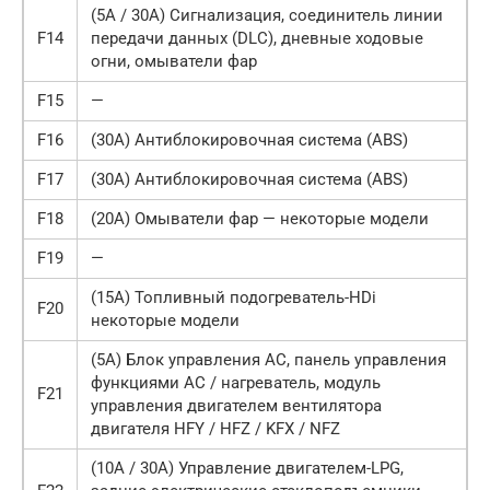
(5A / 30A) Сигнализация, соединитель линии
F14
передачи данных (DLC), дневные ходовые
огни, омыватели фар
F15
—
F16
(30A) Антиблокировочная система (ABS)
F17
(30A) Антиблокировочная система (ABS)
F18
(20A) Омыватели фар — некоторые модели
F19
—
(15A) Топливный подогреватель-HDi
F20
некоторые модели
(5A) Блок управления AC, панель управления
функциями AC / нагреватель, модуль
F21
управления двигателем вентилятора
двигателя HFY / HFZ / KFX / NFZ
(10A / 30A) Управление двигателем-LPG,