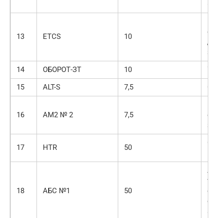
«п
Эл
си
13
ETCS
10
др
за
14
ОБОРОТ-ЗТ
10
Ук
15
ALT-S
7,5
Си
Гл
16
AM2 № 2
7,5
си
за
Си
17
HTR
50
ко
Ан
то
18
АБС №1
50
си
ст
ав