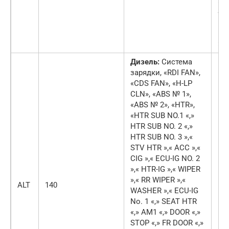
»,«
SU
MIR
PA
»п
Дизель:
Система
зарядки, «RDI FAN»,
«CDS FAN», «H-LP
CLN», «ABS № 1»,
«ABS № 2», «HTR»,
«HTR SUB NO.1 «,»
HTR SUB NO. 2 «,»
HTR SUB NO. 3 »,«
STV HTR »,« ACC »,«
CIG »,« ECU-IG NO. 2
»,« HTR-IG »,« WIPER
»,« RR WIPER »,«
ALT
140
WASHER »,« ECU-IG
No. 1 «,» SEAT HTR
«,» AM1 «,» DOOR «,»
STOP «,» FR DOOR «,»