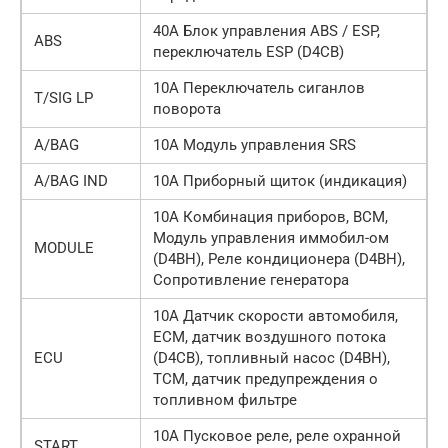
40А Блок управления ABS / ESP,
ABS
переключатель ESP (D4CB)
10А Переключатель сиганлов
T/SIG LP
поворота
A/BAG
10А Модуль управления SRS
A/BAG IND
10А Приборный щиток (индикация)
10А Комбинация приборов, BCM,
Модуль управления иммобил-ом
MODULE
(D4BH), Реле кондиционера (D4BH),
Сопротивление генератора
10А Датчик скорости автомобиля,
ECM, датчик воздушного потока
ECU
(D4CB), топливный насос (D4BH),
TCM, датчик предупреждения о
топливном фильтре
10А Пусковое реле, реле охранной
START