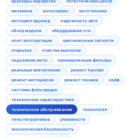
круизеры недорогие
логистический центр
механизм
мотосервис
мототехника
мотоцикл круизер
надежность авто
обзор модели
оборудование сто
опыт эксплуатации
оригинальные запчасти
открытие
очистка выхлопов
подъемник мото
промышленные фильтры
реальные впечатления
ремонт hyundai
ремонт мотоциклов
ремонт техники
сейф
системы фильтрации
технические характеристики
техническое обслуживание
технология
типы погрузчиков
уязвимости
экологическая безопасность