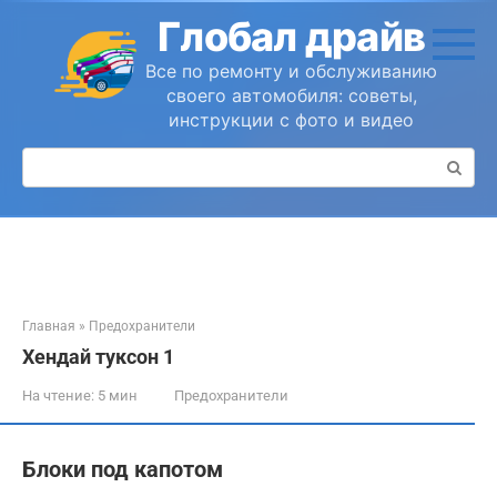
Перейти
Глобал драйв
к
контенту
Все по ремонту и обслуживанию
своего автомобиля: советы,
инструкции с фото и видео
Поиск:
Главная
»
Предохранители
Хендай туксон 1
На чтение:
5 мин
Предохранители
Блоки под капотом