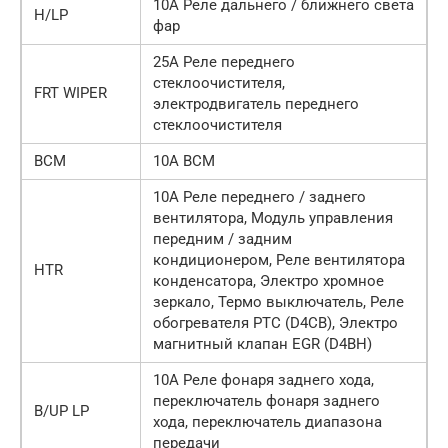
10А Реле дальнего / ближнего света
H/LP
фар
25А Реле переднего
стеклоочистителя,
FRT WIPER
электродвигатель переднего
стеклоочистителя
BCM
10А BCM
10А Реле переднего / заднего
вентилятора, Модуль управления
передним / задним
кондиционером, Реле вентилятора
HTR
конденсатора, Электро хромное
зеркало, Термо выключатель, Реле
обогревателя PTC (D4CB), Электро
магнитный клапан EGR (D4BH)
10А Реле фонаря заднего хода,
переключатель фонаря заднего
B/UP LP
хода, переключатель диапазона
передачи