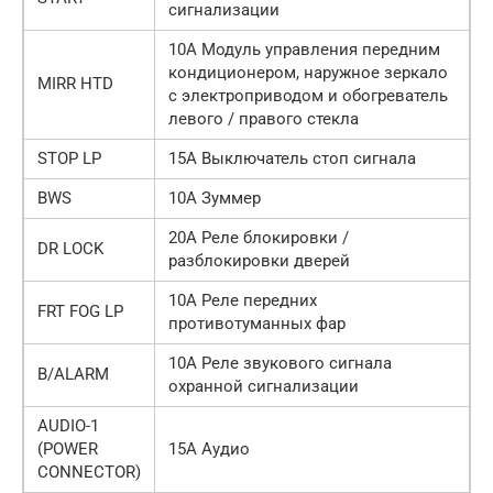
сигнализации
10А Модуль управления передним
кондиционером, наружное зеркало
MIRR HTD
с электроприводом и обогреватель
левого / правого стекла
STOP LP
15А Выключатель стоп сигнала
BWS
10А Зуммер
20А Реле блокировки /
DR LOCK
разблокировки дверей
10А Реле передних
FRT FOG LP
противотуманных фар
10А Реле звукового сигнала
B/ALARM
охранной сигнализации
AUDIO-1
(POWER
15А Аудио
CONNECTOR)