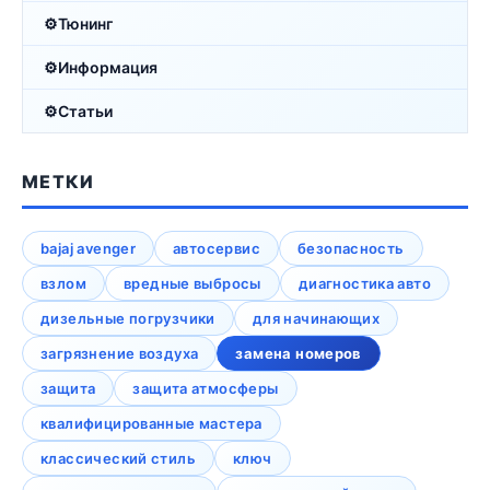
Тюнинг
Информация
Статьи
МЕТКИ
bajaj avenger
автосервис
безопасность
взлом
вредные выбросы
диагностика авто
дизельные погрузчики
для начинающих
загрязнение воздуха
замена номеров
защита
защита атмосферы
квалифицированные мастера
классический стиль
ключ