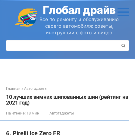
Перейти
Глобал драйв
к
контенту
Все по ремонту и обслуживанию
своего автомобиля: советы,
инструкции с фото и видео
Поиск:
Главная
»
Автогаджеты
10 лучших зимних шипованных шин (рейтинг на
2021 год)
На чтение:
18 мин
Автогаджеты
6. Pirelli Ice Zero FR