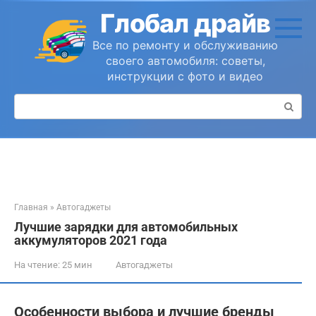
Перейти
Глобал драйв
к
контенту
Все по ремонту и обслуживанию
своего автомобиля: советы,
инструкции с фото и видео
Поиск:
Главная
»
Автогаджеты
Лучшие зарядки для автомобильных
аккумуляторов 2021 года
На чтение:
25 мин
Автогаджеты
Особенности выбора и лучшие бренды