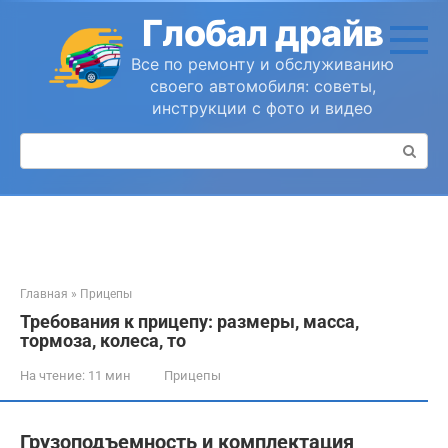
Перейти
Глобал драйв
к
контенту
Все по ремонту и обслуживанию
своего автомобиля: советы,
инструкции с фото и видео
Поиск:
Главная
»
Прицепы
Требования к прицепу: размеры, масса,
тормоза, колеса, то
На чтение:
11 мин
Прицепы
Грузоподъемность и комплектация