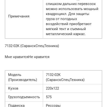
слишком дальних перевозок
можно использовать мощный
квадроцикл. Для защиты
Примечания
груза от погодных
воздействий приобретают
мягкий тент и съемный
металлический каркас.
7132-02K (СаранскСпецТехника)
Мне нравитсяНе нравится
Модель
7132-02K
(Производитель)
(СаранскСпецТехника)
Кузов
220х122
Грузоподъемность
575
Подвеска
Рессоры