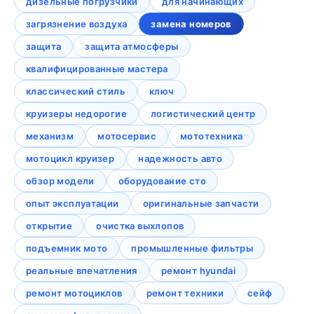
дизельные погрузчики
для начинающих
загрязнение воздуха
замена номеров
защита
защита атмосферы
квалифицированные мастера
классический стиль
ключ
круизеры недорогие
логистический центр
механизм
мотосервис
мототехника
мотоцикл круизер
надежность авто
обзор модели
оборудование сто
опыт эксплуатации
оригинальные запчасти
открытие
очистка выхлопов
подъемник мото
промышленные фильтры
реальные впечатления
ремонт hyundai
ремонт мотоциклов
ремонт техники
сейф