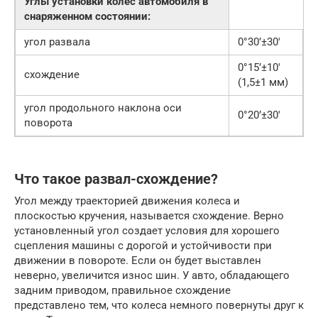
Углы установки колес автомобиля в
снаряженном состоянии:
угол развала
0°30’±30′
0°15’±10′
схождение
(1,5±1 мм)
угол продольного наклона оси
0°20’±30′
поворота
Что такое развал-схождение?
Угол между траекторией движения колеса и
плоскостью кручения, называется схождение. Верно
установленный угол создает условия для хорошего
сцепления машины с дорогой и устойчивости при
движении в повороте. Если он будет выставлен
неверно, увеличится износ шин. У авто, обладающего
задним приводом, правильное схождение
представлено тем, что колеса немного повернуты друг к