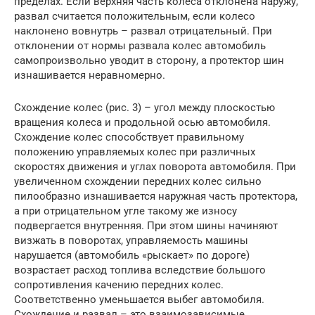
пределах. Если верхняя часть колеса отклонена наружу,
развал считается положительным, если колесо
наклонено вовнутрь – развал отрицательный. При
отклонении от нормы развала колес автомобиль
самопроизвольно уводит в сторону, а протектор шин
изнашивается неравномерно.
Схождение колес (рис. 3) – угол между плоскостью
вращения колеса и продольной осью автомобиля.
Схождение колес способствует правильному
положению управляемых колес при различных
скоростях движения и углах поворота автомобиля. При
увеличенном схождении передних колес сильно
пилообразно изнашивается наружная часть протектора,
а при отрицательном угле такому же износу
подвергается внутренняя. При этом шины начиняют
визжать в поворотах, управляемость машины
нарушается (автомобиль «рыскает» по дороге)
возрастает расход топлива вследствие большого
сопротивления качению передних колес.
Соответственно уменьшается выбег автомобиля.
Схождение и развал – это взаимозависимые