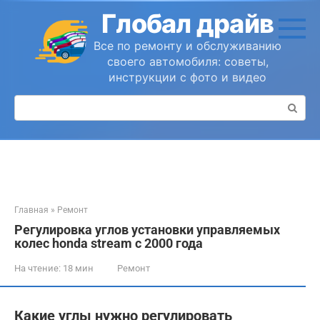
Перейти
Глобал драйв
к
контенту
Все по ремонту и обслуживанию
своего автомобиля: советы,
инструкции с фото и видео
Поиск:
Главная
»
Ремонт
Регулировка углов установки управляемых
колес honda stream с 2000 года
На чтение:
18 мин
Ремонт
Какие углы нужно регулировать