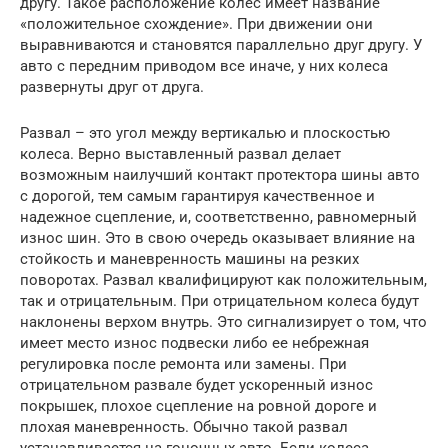
другу. Такое расположение колес имеет название
«положительное схождение». При движении они
выравниваются и становятся параллельно друг другу. У
авто с передним приводом все иначе, у них колеса
развернуты друг от друга.
Развал – это угол между вертикалью и плоскостью
колеса. Верно выставленный развал делает
возможным наилучший контакт протектора шины авто
с дорогой, тем самым гарантируя качественное и
надежное сцепление, и, соответственно, равномерный
износ шин. Это в свою очередь оказывает влияние на
стойкость и маневренность машины на резких
поворотах. Развал квалифицируют как положительным,
так и отрицательным. При отрицательном колеса будут
наклонены верхом внутрь. Это сигнализирует о том, что
имеет место износ подвески либо ее небрежная
регулировка после ремонта или замены. При
отрицательном развале будет ускоренный износ
покрышек, плохое сцепление на ровной дороге и
плохая маневренность. Обычно такой развал
устанавливается на гоночных авто. Если колеса