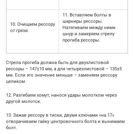
11. Вставляем болты в
шарниры рессоры.
10. Очищаем рессору
Натягиваем между ними
от грязи.
шнур и замеряем стрелу
прогиба рессоры.
Стрела прогиба должна быть для двухлистовой
рессоры – 147±10 мм, а для четырехлистовой – 135±5
мм. Если это значение меньше – заменяем рессору
целиком.
12. Разгибаем хомут, нанося удары молотком через
другой молоток.
13. Зажав рессору в тиски, двумя ключами «на 17»
отворачиваем гайку центровочного болта и вынимаем
болт.