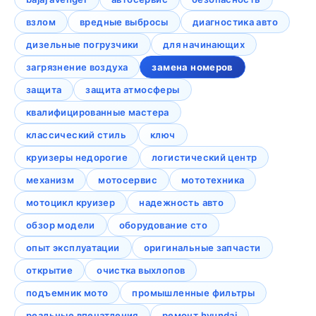
взлом
вредные выбросы
диагностика авто
дизельные погрузчики
для начинающих
загрязнение воздуха
замена номеров
защита
защита атмосферы
квалифицированные мастера
классический стиль
ключ
круизеры недорогие
логистический центр
механизм
мотосервис
мототехника
мотоцикл круизер
надежность авто
обзор модели
оборудование сто
опыт эксплуатации
оригинальные запчасти
открытие
очистка выхлопов
подъемник мото
промышленные фильтры
реальные впечатления
ремонт hyundai