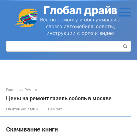
Перейти
Глобал драйв
к
контенту
Все по ремонту и обслуживанию
своего автомобиля: советы,
инструкции с фото и видео
Поиск:
Главная
»
Ремонт
Цены на ремонт газель соболь в москве
На чтение:
7 мин
Ремонт
Скачивание книги