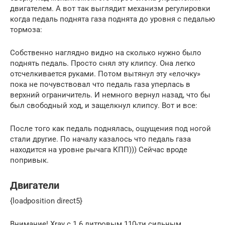
двигателем. А вот так выглядит механизм регулировки
когда педаль поднята газа поднята до уровня с педалью
тормоза:
Собственно наглядно видно на сколько нужно было
поднять педаль. Просто снял эту клипсу. Она легко
отсчелкивается руками. Потом вытянул эту «елочку»
пока не почувствовал что педаль газа уперлась в
верхний ограничитель. И немного вернул назад, что бы
был свободный ход, и защелкнул клипсу. Вот и все:
После того как педаль поднялась, ощущения под ногой
стали другие. По началу казалось что педаль газа
находится на уровне рычага КПП))) Сейчас вроде
попривык.
Двигатели
{loadposition direct5}
Внимание! Xray c 1.6 литровым 110-ти сильным