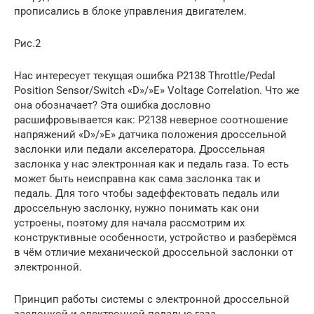
прописались в блоке управления двигателем.
Рис.2
Нас интересует текущая ошибка P2138 Throttle/Pedal
Position Sensor/Switch «D»/»E» Voltage Correlation. Что же
она обозначает? Эта ошибка дословно
расшифровывается как: P2138 неверное соотношение
напряжений «D»/»E» датчика положения дроссельной
заслонки или педали акселератора. Дроссельная
заслонка у нас электронная как и педаль газа. То есть
может быть неисправна как сама заслонка так и
педаль. Для того чтобы задеффектовать педаль или
дроссельную заслонку, нужно понимать как они
устроены, поэтому для начала рассмотрим их
конструктивные особенности, устройство и разберёмся
в чём отличие механической дроссельной заслонки от
электронной.
Принцип работы системы с электронной дроссельной
заслонкой и электронной педалью газа.