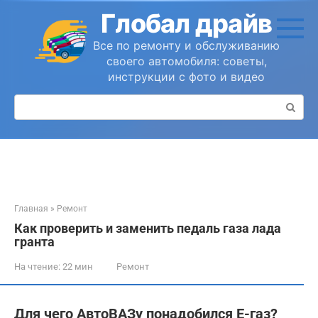
Перейти
Глобал драйв
к
контенту
Все по ремонту и обслуживанию
своего автомобиля: советы,
инструкции с фото и видео
Поиск:
Главная
»
Ремонт
Как проверить и заменить педаль газа лада
гранта
На чтение:
22 мин
Ремонт
Для чего АвтоВАЗу понадобился Е-газ?