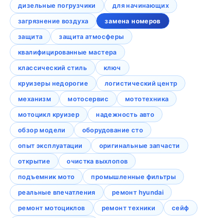
дизельные погрузчики
для начинающих
загрязнение воздуха
замена номеров
защита
защита атмосферы
квалифицированные мастера
классический стиль
ключ
круизеры недорогие
логистический центр
механизм
мотосервис
мототехника
мотоцикл круизер
надежность авто
обзор модели
оборудование сто
опыт эксплуатации
оригинальные запчасти
открытие
очистка выхлопов
подъемник мото
промышленные фильтры
реальные впечатления
ремонт hyundai
ремонт мотоциклов
ремонт техники
сейф