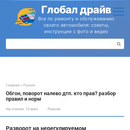
Перейти
Глобал драйв
к
контенту
Все по ремонту и обслуживанию
своего автомобиля: советы,
инструкции с фото и видео
Поиск:
Главная
»
Разное
Обгон, поворот налево дтп. кто прав? разбор
правил и норм
На чтение:
13 мин
Разное
Разворот на нерегулируемом