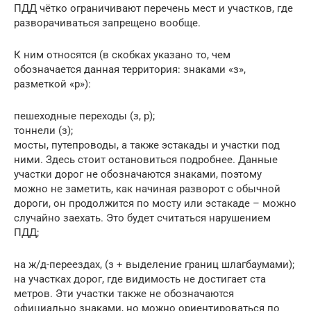
ПДД чётко ограничивают перечень мест и участков, где
разворачиваться запрещено вообще.
К ним относятся (в скобках указано то, чем
обозначается данная территория: знаками «з»,
разметкой «р»):
пешеходные переходы (з, р);
тоннели (з);
мосты, путепроводы, а также эстакады и участки под
ними. Здесь стоит остановиться подробнее. Данные
участки дорог не обозначаются знаками, поэтому
можно не заметить, как начиная разворот с обычной
дороги, он продолжится по мосту или эстакаде – можно
случайно заехать. Это будет считаться нарушением
ПДД;
на ж/д-переездах, (з + выделение границ шлагбаумами);
на участках дорог, где видимость не достигает ста
метров. Эти участки также не обозначаются
официально знаками, но можно ориентироваться по