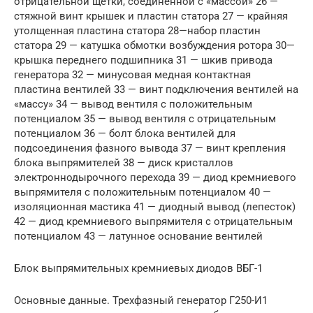
отрицательной щетки, соединенной с «массой» 26 —
стяжной винт крышек и пластин статора 27 — крайняя
утолщенная пластина статора 28—набор пластин
статора 29 — катушка обмотки возбуждения ротора 30—
крышка переднего подшипника 31 — шкив привода
генератора 32 — минусовая медная контактная
пластина вентилей 33 — винт подключения вентилей на
«массу» 34 — вывод вентиля с положительным
потенциалом 35 — вывод вентиля с отрицательным
потенциалом 36 — болт блока вентилей для
подсоединения фазного вывода 37 — винт крепления
блока выпрямителей 38 — диск кристаллов
электроннодырочного перехода 39 — диод кремниевого
выпрямителя с положительным потенциалом 40 —
изоляционная мастика 41 — диодный вывод (лепесток)
42 — диод кремниевого выпрямителя с отрицательным
потенциалом 43 — латунное основание вентилей
Блок выпрямительных кремниевых диодов ВБГ-1
Основные данные. Трехфазный генератор Г250-И1