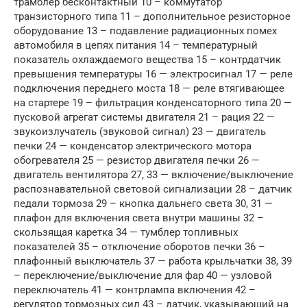
трамблер бесконтактный 10 – коммутатор
транзисторного типа 11 – дополнительное резисторное
оборудование 13 – подавление радиационных помех
автомобиля в цепях питания 14 – температурный
показатель охлаждаемого вещества 15 – контрдатчик
превышения температуры 16 — электросигнал 17 — реле
подключения переднего моста 18 — реле втягивающее
на стартере 19 – фильтрация конденсаторного типа 20 —
пусковой агрегат системы двигателя 21 – рация 22 —
звукоизлучатель (звуковой сигнал) 23 — двигатель
печки 24 — конденсатор электрического мотора
обогревателя 25 — резистор двигателя печки 26 —
двигатель вентилятора 27, 33 — включение/выключение
распознавательной световой сигнализации 28 – датчик
педали тормоза 29 – кнопка дальнего света 30, 31 —
плафон для включения света внутри машины 32 –
скользящая каретка 34 — тумблер топливных
показателей 35 – отключение оборотов печки 36 –
плафонный выключатель 37 — работа крыльчатки 38, 39
– переключение/выключение для фар 40 — узловой
переключатель 41 — контрлампа включения 42 –
регулятор тормозных сил 43 – датчик, указывающий на