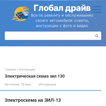
Перейти
Глобал драйв
к
контенту
Все по ремонту и обслуживанию
своего автомобиля: советы,
инструкции с фото и видео
Поиск:
Главная
»
Инструкции
Электрическая схема зил 130
На чтение:
18 мин
Инструкции
Электросхема на ЗИЛ-13