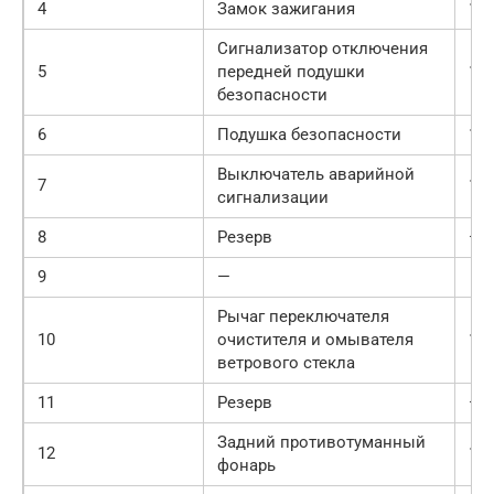
4
Замок зажигания
10
Сигнализатор отключения
5
передней подушки
10
безопасности
6
Подушка безопасности
10
Выключатель аварийной
7
10
сигнализации
8
Резерв
—
9
—
Рычаг переключателя
10
очистителя и омывателя
15
ветрового стекла
11
Резерв
—
Задний противотуманный
12
10
фонарь