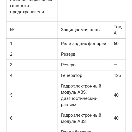
главного
предохранителя
Ток,
№
Защищаемая цепь
А
1
Реле задних фонарей
50
2
Резерв
—
3
Резерв
—
4
Генератор
125
Гидроэлектронный
модуль ABS,
5
40
диагностический
разъем
Гидроэлектронный
6
40
модуль ABS
Реле обогрева