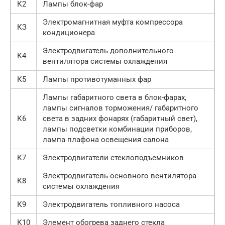
К2
Лампы блок-фар
Электромагнитная муфта компрессора
КЗ
кондиционера
Электродвигатель дополнительного
К4
вентилятора системы охлаждения
К5
Лампы противотуманных фар
Лампы габаритного света в блок-фарах,
лампы сигналов торможения/ габаритного
К6
света в задних фонарях (габаритный свет),
лампы подсветки комбинации приборов,
лампа плафона освещения салона
К7
Электродвигатели стеклоподъемников
Электродвигатель основного вентилятора
К8
системы охлаждения
К9
Электродвигатель топливного насоса
К10
Элемент обогрева заднего стекла