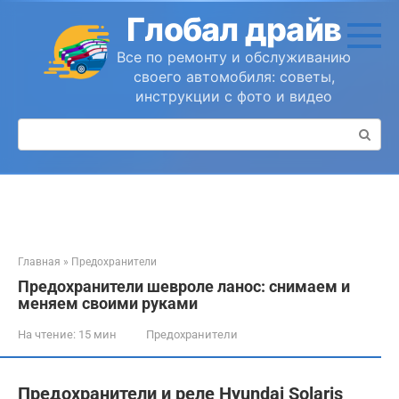
Перейти
Глобал драйв
к
контенту
Все по ремонту и обслуживанию
своего автомобиля: советы,
инструкции с фото и видео
Поиск:
Главная
»
Предохранители
Предохранители шевроле ланос: снимаем и
меняем своими руками
На чтение:
15 мин
Предохранители
Предохранители и реле Hyundai Solaris