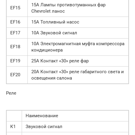
15А Лампы противотуманных фар
EF15
Chevrolet ланос
EF16
15А Топливный насос
EF17
10А Звуковой сигнал
10А Электромагнитная муфта компрессора
EF18
кондиционера
EF19
25А Контакт «30» реле фар
20А Контакт «30» реле габаритного света и
EF20
освещения салона
Реле
Наименование
К1
Звуковой сигнал