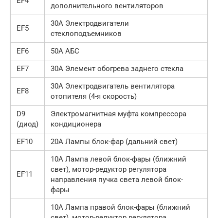
EF4
дополнительного вентиляторов
30А Электродвигатели
EF5
стеклоподъемников
EF6
50А АБС
EF7
30А Элемент обогрева заднего стекла
30А Электродвигатель вентилятора
EF8
отопителя (4-я скорость)
D9
Электромагнитная муфта компрессора
(диод)
кондиционера
EF10
20А Лампы блок-фар (дальний свет)
10А Лампа левой блок-фары (ближний
свет), мотор-редуктор регулятора
EF11
направления пучка света левой блок-
фары
10А Лампа правой блок-фары (ближний
свет), мотор-редуктор регулятора