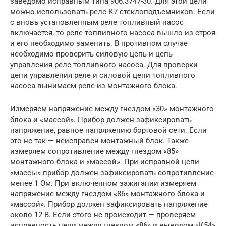
заведомо исправным типа 906.3747-30. Для этой цели
можно использовать реле К7 стеклоподъемников. Если
с вновь установленным реле топливный насос
включается, то реле топливного насоса вышло из строя
и его необходимо заменить. В противном случае
необходимо проверить силовую цепь и цепь
управления реле топливного насоса. Для проверки
цепи управления реле и силовой цепи топливного
насоса вынимаем реле из монтажного блока.
Измеряем напряжение между гнездом «30» монтажного
блока и «массой». Прибор должен зафиксировать
напряжение, равное напряжению бортовой сети. Если
это не так — неисправен монтажный блок. Также
измеряем сопротивление между гнездом «85»
монтажного блока и «массой». При исправной цепи
«массы» прибор должен зафиксировать сопротивление
менее 1 Ом. При включенном зажигании измеряем
напряжение между гнездом «86» монтажного блока и
«массой». Прибор должен зафиксировать напряжение
около 12 В. Если этого не происходит — проверяем
исправность цепи между гнездом «86» и выводом «К54»