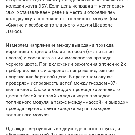
колодки жгута ЭБУ. Если цепь исправна — неисправен
ЭБУ. Устанавливаем реле на место и отсоединяем
колодку жгута проводов от топливного модуля (см.
«Снятие и разборка топливного модуля Шевроле
Ланос).
Измеряем напряжение между выводами провода
коричневого цвета с белой полосой («+» питания
насоса) и соседнего с ним «массового» провода
черного цвета. При включении зажигания в течение 2 с
прибор должен фиксировать напряжение, равное
напряжению бортовой цепи. В противном случае
проверяем исправность цепей между гнездом «87»
монтажного блока и выводом провода коричневого
цвета с белой полосой колодки жгута проводов
топливного модуля, а также между «массой» и выводом
провода черного цвета колодки жгута проводов
топливного модуля.
Однажды, вернувшись из двухнедельного отпуска, я
обнаружил, что мой Ланос не хочет — подумал я и,