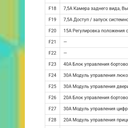
F18
7,5А Камера заднего вида, 
F19
7,5А Доступ / запуск системн
F20
15А Регулировка положения 
F21
—
F22
—
F23
40А Блок управления бортово
F24
30А Модуль управления люко
F25
30А Модуль управления двер
F26
20А Блок управления бортово
F27
30А Модуль управления цифр
F28
20А Модуль управления приц