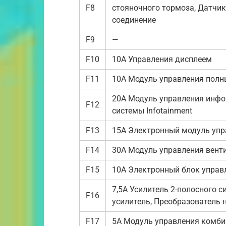
F8
стояночного тормоза, Датчик
соединение
F9
—
F10
10А Управления дисплеем
F11
10А Модуль управления пол
20А Модуль управления инфо
F12
системы Infotainment
F13
15А Электронный модуль уп
F14
30А Модуль управления вент
F15
10А Электронный блок управ
7,5А Усилитель 2-полосного с
F16
усилитель, Преобразователь
F17
5А Модуль управления комби