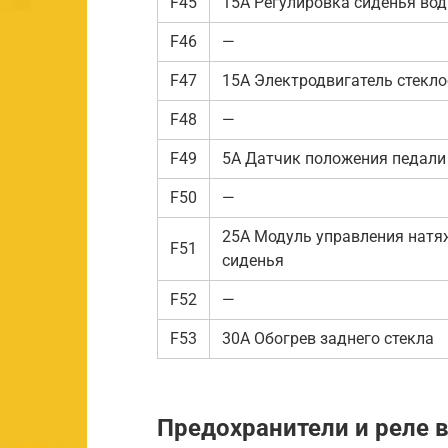
F45
15А Регулировка сиденья вод
F46
—
F47
15А Электродвигатель стекло
F48
—
F49
5А Датчик положения педали 
F50
—
25А Модуль управления натя
F51
сиденья
F52
—
F53
30А Обогрев заднего стекла
Предохранители и реле в