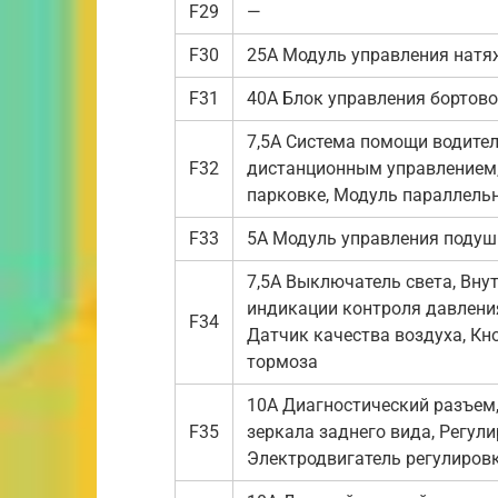
F29
—
F30
25А Модуль управления натя
F31
40А Блок управления бортово
7,5А Система помощи водите
F32
дистанционным управлением,
парковке, Модуль параллель
F33
5А Модуль управления подуш
7,5А Выключатель света, Вну
индикации контроля давления
F34
Датчик качества воздуха, Кн
тормоза
10А Диагностический разъем,
F35
зеркала заднего вида, Регули
Электродвигатель регулировк