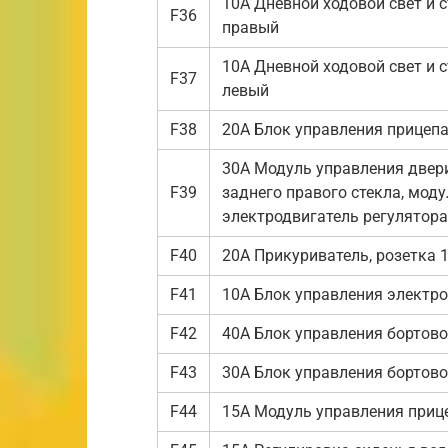
10А Дневной ходовой свет и 
F36
правый
10А Дневной ходовой свет и 
F37
левый
F38
20А Блок управления прицеп
30А Модуль управления двери
F39
заднего правого стекла, моду
электродвигатель регулятора
F40
20А Прикуриватель, розетка 1
F41
10А Блок управления электр
F42
40А Блок управления бортово
F43
30А Блок управления бортово
F44
15А Модуль управления приц