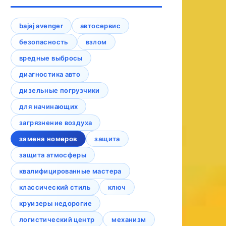
bajaj avenger
автосервис
безопасность
взлом
вредные выбросы
диагностика авто
дизельные погрузчики
для начинающих
загрязнение воздуха
замена номеров
защита
защита атмосферы
квалифицированные мастера
классический стиль
ключ
круизеры недорогие
логистический центр
механизм