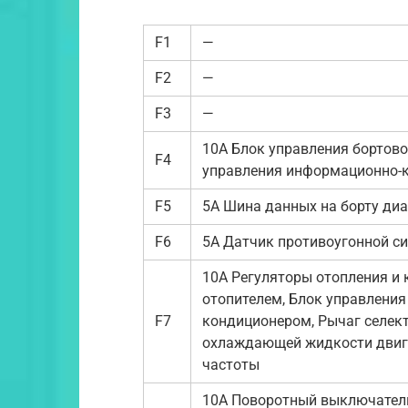
F1
—
F2
—
F3
—
10А Блок управления бортовой
F4
управления информационно-к
F5
5А Шина данных на борту ди
F6
5А Датчик противоугонной с
10А Регуляторы отопления и
отопителем, Блок управления 
F7
кондиционером, Рычаг селек
охлаждающей жидкости двигат
частоты
10А Поворотный выключатель