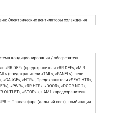
нзин: Электрические вентиляторы охлаждения
стема кондиционирования / обогреватель
ле «RR DEF» (предохранители «RR DEF», «MIR
AIL» (предохранители «TAIL», «PANEL»), реле
G», «GAUGE», «HTR» , Предохранители «SEAT HTR»,
PER»), «PWR», «RR HTR», «DOOR», «DOOR NO.2»,
WR OUTLET», «STOP» «,» АМ1 «предохранители
UPR — Правая фара (дальний свет), комбинация