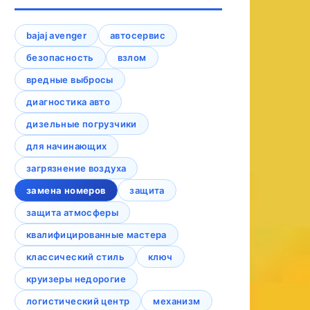
bajaj avenger
автосервис
безопасность
взлом
вредные выбросы
диагностика авто
дизельные погрузчики
для начинающих
загрязнение воздуха
замена номеров
защита
защита атмосферы
квалифицированные мастера
классический стиль
ключ
круизеры недорогие
логистический центр
механизм