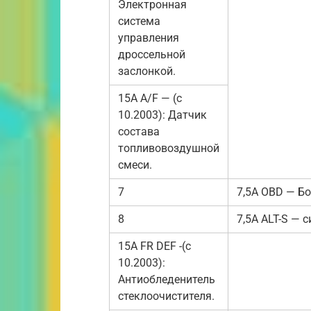
Электронная
система
управления
дроссельной
заслонкой.
15A A/F — (с
10.2003): Датчик
состава
топливовоздушной
смеси.
7
7,5A OBD — Б
8
7,5A ALT-S — 
15A FR DEF -(с
10.2003):
Антиобледенитель
стеклоочистителя.