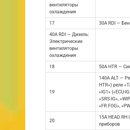
вентиляторы
охлаждения
17
30A RDI — Бе
40A RDI — Дизель:
Электрические
вентиляторы
охлаждения
18
50A HTR — Си
140A ALT — Ре
HTR») реле «T
19
«IG1» («ECU-I
«SRS-IG», «WI
«FR FOG», «P
15А HEAD RH 
20
приборов