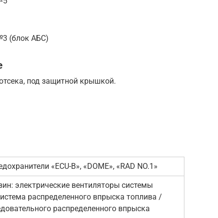
№5
№3 (блок АБС)
е
отсека, под защитной крышкой.
едохранители «ECU-B», «DOME», «RAD NO.1»
нзин: электрические вентиляторы системы
система распределенного впрыска топлива /
едовательного распределенного впрыска