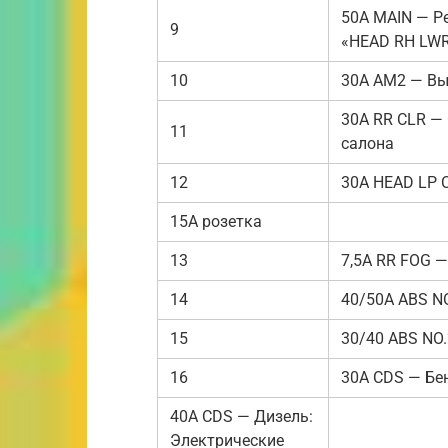
50A MAIN — Р
9
«HEAD RH LWR
10
30A AM2 — Вы
30A RR CLR —
11
салона
12
30A HEAD LP 
15A розетка
13
7,5A RR FOG 
14
40/50A ABS NO
15
30/40 ABS NO.
16
30A CDS — Бе
40A CDS — Дизель:
Электрические