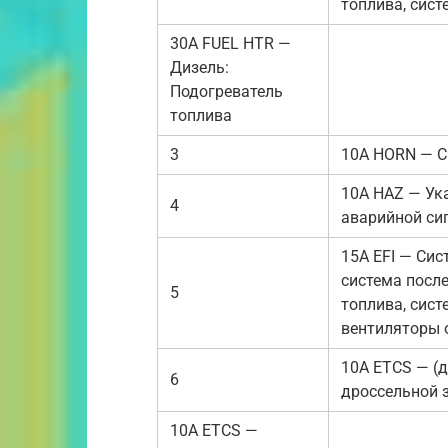
топлива, сис
30A FUEL HTR —
Дизель:
Подогреватель
топлива
3
10A HORN — С
10А HAZ — Ук
4
аварийной си
15A EFI — Сис
система посл
5
топлива, сис
вентиляторы 
10A ETCS — (д
6
дроссельной 
10A ETCS —