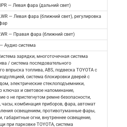
UPR — Левая фара (дальний свет)
LWR — Левая фара (ближний свет), регулировка
 фар
LWR — Правая фара (ближний свет)
 — Аудио система
Система зарядки, многоточечная система
ива / система последовательного
го впрыска топлива, ABS, подвеска TOYOTA с
модуляцией, система блокировки дверей с
дом, электрические стеклоподъемники,
о ключах и световое напоминание,
е о не пристегнутом ремне безопасности,
 часы, комбинация приборов, фара, автомат
вления освещением, противотуманные фары,
, габаритные огни, внутреннее освещение,
щи при парковке TOYOTA, система