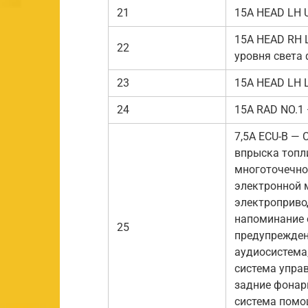
21
15А HEAD LH 
15А HEAD RH 
22
уровня света
23
15А HEAD LH 
24
15А RAD NO.1
7,5А ECU-B — 
впрыска топл
многоточечно
электронной 
электроприво
напоминание 
25
предупреждени
аудиосистема,
система упра
задние фонари
система помо