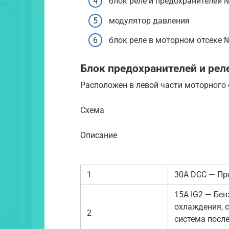
блок реле и предохранителей 
модулятор давления
блок реле в моторном отсеке 
Блок предохранителей и рел
Расположен в левой части моторного 
Схема
Описание
1
30A DCC — Пр
15A IG2 — Бе
охлаждения, 
2
система посл