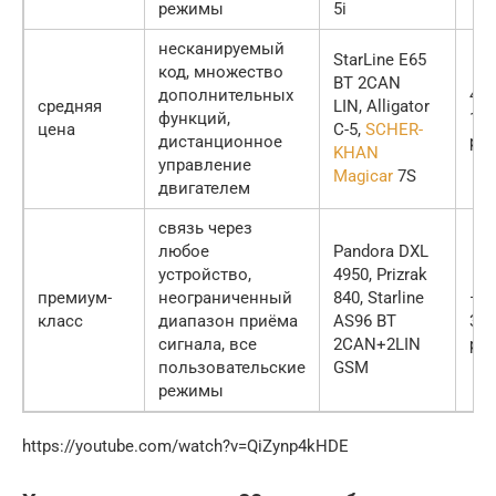
режимы
5i
несканируемый
StarLine E65
код, множество
BT 2CAN
дополнительных
486
средняя
LIN, Alligator
функций,
131
цена
C-5,
SCHER-
дистанционное
р
KHAN
управление
Magicar
7S
двигателем
связь через
любое
Pandora DXL
устройство,
4950, Prizrak
23
премиум-
неограниченный
840, Starline
—
класс
диапазон приёма
AS96 BT
365
сигнала, все
2CAN+2LIN
р
пользовательские
GSM
режимы
https://youtube.com/watch?v=QiZynp4kHDE