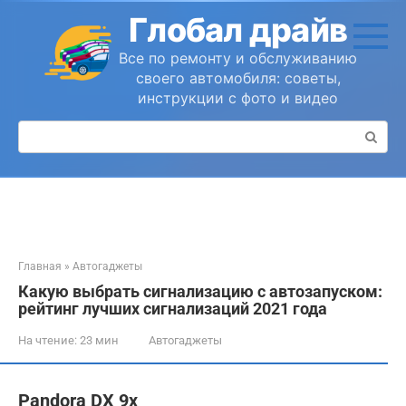
Перейти
Глобал драйв
к
контенту
Все по ремонту и обслуживанию
своего автомобиля: советы,
инструкции с фото и видео
Поиск:
Главная
»
Автогаджеты
Какую выбрать сигнализацию с автозапуском:
рейтинг лучших сигнализаций 2021 года
На чтение:
23 мин
Автогаджеты
Pandora DX 9x