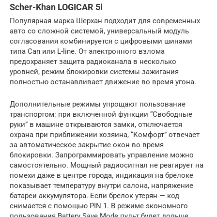
Scher-Khan LOGICAR 5i
Популярная марка Шерхан подходит для современных
авто со сложной системой, универсальный модуль
согласования комбинируется с цифровыми шинами
типа Can или L-line. От электронного взлома
предохраняет защита радиоканала в несколько
уровней, режим блокировки системы зажигания
полностью останавливает движение во время угона.
Дополнительные режимы упрощают пользование
транспортом: при включенной функции “Свободные
руки” в машине открываются замки, отключается
охрана при приближении хозяина, “Комфорт” отвечает
за автоматическое закрытие окон во время
блокировки. Запрограммировать управление можно
самостоятельно. Мощный радиосигнал не реагирует на
помехи даже в центре города, индикация на брелоке
показывает температуру внутри салона, напряжение
батареи аккумулятора. Если брелок утерян — код
снимается с помощью PIN 1. В режиме экономного
пользования Battery Save Mode пульт будет дольше