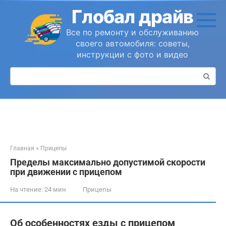
Перейти
Глобал драйв
к
контенту
Все по ремонту и обслуживанию
своего автомобиля: советы,
инструкции с фото и видео
Поиск:
Главная
»
Прицепы
Пределы максимально допустимой скорости
при движении с прицепом
На чтение:
24 мин
Прицепы
Об особенностях езды с прицепом