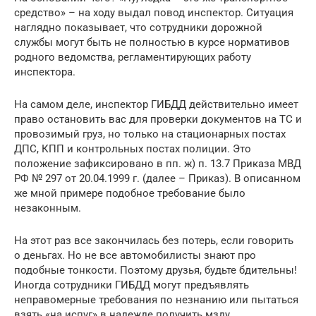
средство» – на ходу выдал повод инспектор. Ситуация
наглядно показывает, что сотрудники дорожной
службы могут быть не полностью в курсе нормативов
родного ведомства, регламентирующих работу
инспектора.
На самом деле, инспектор ГИБДД действительно имеет
право остановить вас для проверки документов на ТС и
провозимый груз, но только на стационарных постах
ДПС, КПП и контрольных постах полиции. Это
положение зафиксировано в пп. ж) п. 13.7 Приказа МВД
РФ № 297 от 20.04.1999 г. (далее – Приказ). В описанном
же мной примере подобное требование было
незаконным.
На этот раз все закончилась без потерь, если говорить
о деньгах. Но не все автомобилисты знают про
подобные тонкости. Поэтому друзья, будьте бдительны!
Иногда сотрудники ГИБДД могут предъявлять
неправомерные требования по незнанию или пытаться
взять «на испуг» в надежде получить мзду.