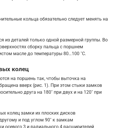
нительные кольца обязательно следует менять на
я из деталей только одной размерной группы. Во
оверхностях сборку пальца с поршнем
истом масле до температуры 80…100 ˚С.
вых колец
тся на поршень так, чтобы выточка на
бращена вверх (рис. 1). При этом стыки замков
сительно друга на 180˚ при двух и на 120˚ при
ых колец замки их плоских дисков
другому и под углом 90˚ к замкам
и осевого 3 и радиального 4 расширителей