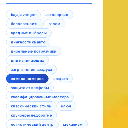
bajaj avenger
автосервис
безопасность
взлом
вредные выбросы
диагностика авто
дизельные погрузчики
для начинающих
загрязнение воздуха
замена номеров
защита
защита атмосферы
квалифицированные мастера
классический стиль
ключ
круизеры недорогие
логистический центр
механизм