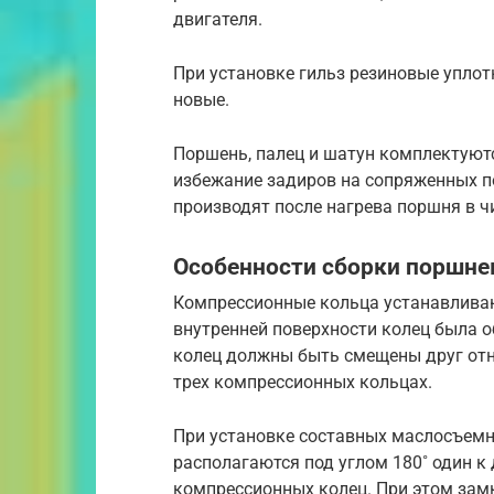
двигателя.
При установке гильз резиновые уплот
новые.
Поршень, палец и шатун комплектуютс
избежание задиров на сопряженных п
производят после нагрева поршня в ч
Особенности сборки поршне
Компрессионные кольца устанавливаю
внутренней поверхности колец была о
колец должны быть смещены друг отно
трех компрессионных кольцах.
При установке составных маслосъемн
располагаются под углом 180˚ один к 
компрессионных колец. При этом замк