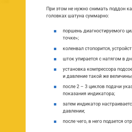
При этом не нужно снимать поддон ка
головках шатуна суммарно:
поршень диагностируемого ци
точке»;
коленвал стопорится, устройст
шток упирается с натягом в д
установка компрессора подсое
и давление такой же величины
после 2 – 3 циклов подачи ук
показания индикатора;
затем индикатор настраиваетс
давлении;
после чего, в него подается о