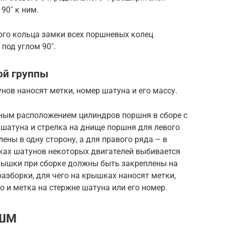
90˚ к ним.
ого кольца замки всех поршневых колец
под углом 90˚.
ой группы
нов наносят метки, номер шатуна и его массу.
зным расположением цилиндров поршня в сборе с
 шатуна и стрелка на днище поршня для левого
ны в одну сторону, а для правого ряда – в
шках шатунов некоторых двигателей выбивается
рышки при сборке должны быть закреплены на
разборки, для чего на крышках наносят метки,
о и метка на стержне шатуна или его номер.
КШМ