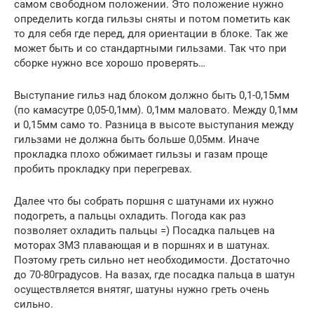
самом свободном положении. Это положение нужно
определить когда гильзы сняты и потом пометить как
то для себя где перед, для ориентации в блоке. Так же
может быть и со стандартными гильзами. Так что при
сборке нужно все хорошо проверять…
Выступание гильз над блоком должно быть 0,1-0,15мм
(по камасутре 0,05-0,1мм). 0,1мм маловато. Между 0,1мм
и 0,15мм само то. Разница в высоте выступания между
гильзами не должна быть больше 0,05мм. Иначе
прокладка плохо обжимает гильзы и газам проще
пробить прокладку при перегревах.
Далее что бы собрать поршня с шатунами их нужно
подогреть, а пальцы охладить. Погода как раз
позволяет охладить пальцы =) Посадка пальцев на
моторах ЗМЗ плавающая и в поршнях и в шатунах.
Поэтому греть сильно нет необходимости. Достаточно
до 70-80градусов. На вазах, где посадка пальца в шатун
осуществляется внятяг, шатуны нужно греть очень
сильно.