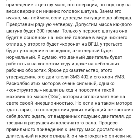
приведение к центру масс, это операция, по подгону на
весах верхних и нижних головок шатуна. Зачем это
нужно, мы поймем, если доведем ситуацию до абсурда.
Представим рядную четверку. Допустим масса каждого
шатуна будет 300 грамм. Только у первого шатуна она
будет в основном на нижней головке в виде нижнего
отлива, у второго будет «корона» на ВГШ, у третьего
будет утолщение в середине, а четвертый будет
нормальный. Я думаю, что данный двигатель будет
работать и на холостом ходу и даже на небольших
рабочих оборотах. Яркое доказательство, этого
утверждения, это двигатели ЗМЗ 402 и его клон УМЗ.
Расколбас этих моторов очень сильный, однако
«конструкторы» нашли выход и повесили такой
маховик по массе (13кг), который сглаживает все на
свете своей инерционностью. Но если на таком моторе
«дать гари», то последствия диких вибраций не заставят
себя долго ждать, от выдранных подушек двигателя, до
трещин и разрушения коленчатого вала. Процесс
правильного приведения к центру масс достаточно
длительный и кропотливый, он многократно описан на