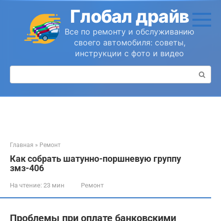
Перейти
Глобал драйв
к
контенту
Все по ремонту и обслуживанию
своего автомобиля: советы,
инструкции с фото и видео
Поиск:
Главная
»
Ремонт
Как собрать шатунно-поршневую группу
змз-406
На чтение:
23 мин
Ремонт
Проблемы при оплате банковскими