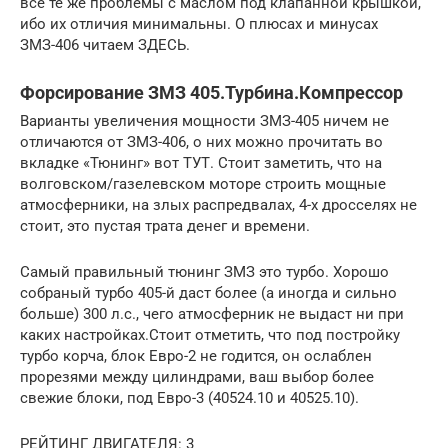
все те же проблемы с маслом под клапанной крышкой,
ибо их отличия минимальны. О плюсах и минусах
ЗМЗ-406 читаем ЗДЕСЬ.
Форсирование ЗМЗ 405.Турбина.Компрессор
Варианты увеличения мощности ЗМЗ-405 ничем не
отличаются от ЗМЗ-406, о них можно прочитать во
вкладке «Тюнинг» вот ТУТ. Стоит заметить, что на
волговском/газелевском моторе строить мощные
атмосферники, на злых распредвалах, 4-х дросселях не
стоит, это пустая трата денег и времени.
Самый правильный тюнинг ЗМЗ это турбо. Хорошо
собраный турбо 405-й даст более (а иногда и сильно
больше) 300 л.с., чего атмосферник не выдаст ни при
каких настройках.Стоит отметить, что под постройку
турбо корча, блок Евро-2 не годится, он ослаблен
прорезями между цилиндрами, ваш выбор более
свежие блоки, под Евро-3 (40524.10 и 40525.10).
РЕЙТИНГ ДВИГАТЕЛЯ: 3