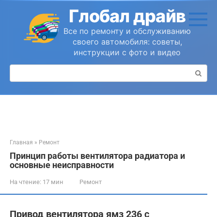
Перейти
Глобал драйв
к
контенту
Все по ремонту и обслуживанию
своего автомобиля: советы,
инструкции с фото и видео
Поиск:
Главная
»
Ремонт
Принцип работы вентилятора радиатора и
основные неисправности
На чтение:
17 мин
Ремонт
Привод вентилятора ямз 236 с