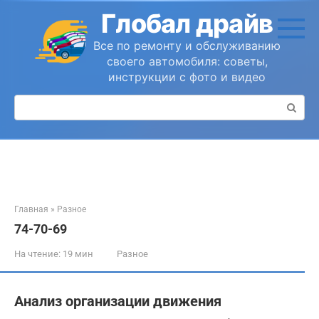
Перейти
Глобал драйв
к
контенту
Все по ремонту и обслуживанию
своего автомобиля: советы,
инструкции с фото и видео
Поиск:
Главная
»
Разное
74-70-69
На чтение:
19 мин
Разное
Анализ организации движения