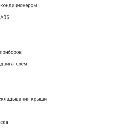
 кондиционером
 ABS
 приборов
 двигателем
 складывания крыши
уска