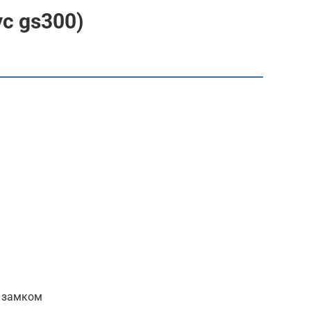
ус gs300)
м замком