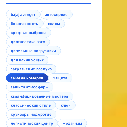
bajaj avenger
автосервис
безопасность
взлом
вредные выбросы
диагностика авто
дизельные погрузчики
для начинающих
загрязнение воздуха
замена номеров
защита
защита атмосферы
квалифицированные мастера
классический стиль
ключ
круизеры недорогие
логистический центр
механизм