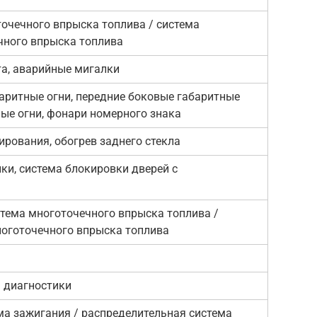
очечного впрыска топлива / система
чного впрыска топлива
та, аварийные мигалки
баритные огни, передние боковые габаритные
ные огни, фонари номерного знака
рования, обогрев заднего стекла
ки, система блокировки дверей с
истема многоточечного впрыска топлива /
ноготочечного впрыска топлива
а диагностики
ма зажигания / распределительная система