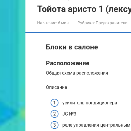
Тойота аристо 1 (лекс
На чтение:
6 мин
Рубрика:
Предохранители
Блоки в салоне
Расположение
Общая схема расположения
Описание
усилитель кондиционера
JC №3
реле управления центральны