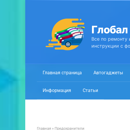
Перейти
к
контенту
Глобал
Все по ремонту 
инструкции с фо
Главная страница
Автогаджеты
Информация
Статьи
Главная
»
Предохранители