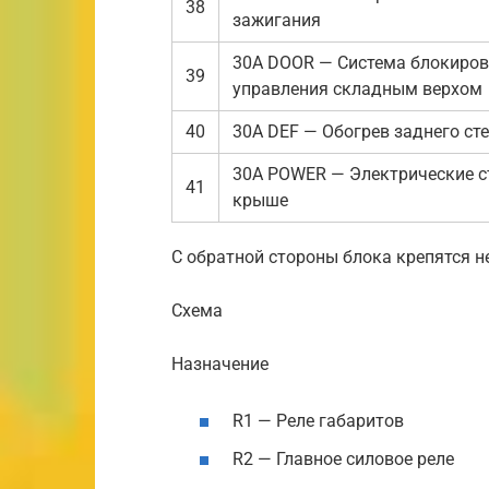
38
зажигания
30A DOOR — Система блокиров
39
управления складным верхом
40
30A DEF — Обогрев заднего ст
30A POWER — Электрические с
41
крыше
С обратной стороны блока крепятся н
Схема
Назначение
R1 — Реле габаритов
R2 — Главное силовое реле