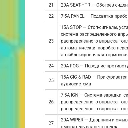
21
20A SEAT-HTR — Обогрев сиде
22
7,5A PANEL — Подсветка прибо
15A STOP — Стоп-сигналы, уст
система распределенного впры
23
распределенного впрыска топл
автоматическая коробка пере
антиблокировочная тормозная
24
20A FOG — Передние противо
15A CIG & RAD — Прикуривател
25
аудиосистема
7,5A IGN — Система зарядки, с
26
распределенного впрыска топл
распределенного впрыска топл
20A WIPER — Дворники и омыва
27
омыватель заднего стекла