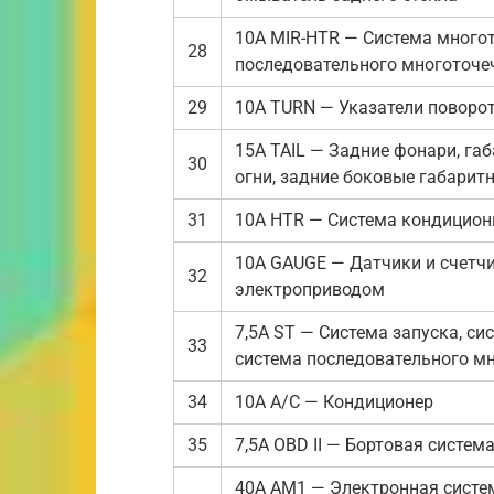
10A MIR-HTR — Система многот
28
последовательного многоточе
29
10A TURN — Указатели поворо
15A TAIL — Задние фонари, га
30
огни, задние боковые габарит
31
10A HTR — Система кондициони
10A GAUGE — Датчики и счетчи
32
электроприводом
7,5A ST — Система запуска, с
33
система последовательного м
34
10A A/C — Кондиционер
35
7,5A OBD II — Бортовая систем
40A AM1 — Электронная систе