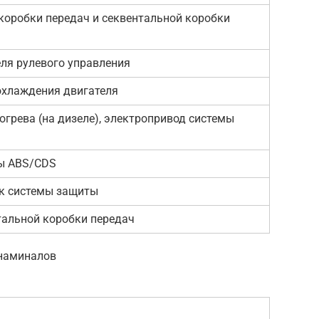
коробки передач и секвентальной коробки
ля рулевого управления
охлаждения двигателя
грева (на дизеле), электропривод системы
ы ABS/CDS
к системы защиты
тальной коробки передач
наминалов