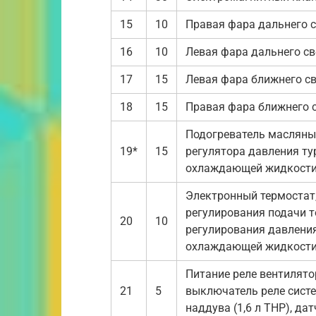
15
10
Правая фара дальнего 
16
10
Левая фара дальнего св
17
15
Левая фара ближнего с
18
15
Правая фара ближнего 
Подогреватель масляных
19*
15
регулятора давления ту
охлаждающей жидкости 
Электронный термостат
регулирования подачи 
20
10
регулирования давления
охлаждающей жидкости 
Питание реле вентилято
21
5
выключатель реле систем
наддува (1,6 л ТНР), дат