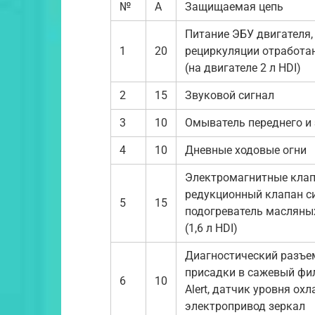
№
А
Защищаемая цепь
Питание ЭБУ двигателя
1
20
рециркуляции отработан
(на двигателе 2 л HDI)
2
15
Звуковой сигнал
3
10
Омыватель переднего и 
4
10
Дневные ходовые огни
Электромагнитные клап
редукционный клапан си
5
15
подогреватель масляных
(1,6 л HDI)
Диагностический разъем
присадки в сажевый филь
6
10
Alert, датчик уровня о
электропривод зеркал