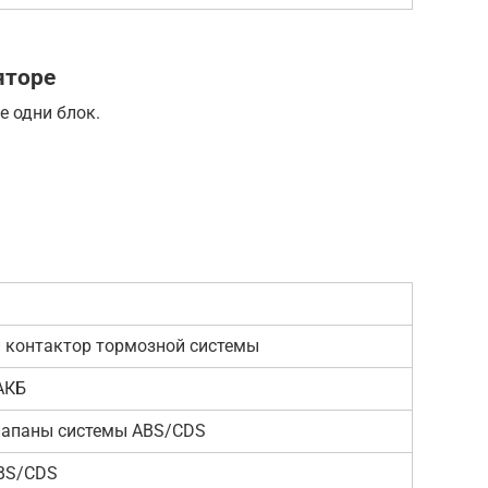
яторе
 одни блок.
 контактор тормозной системы
АКБ
лапаны системы ABS/CDS
ABS/CDS