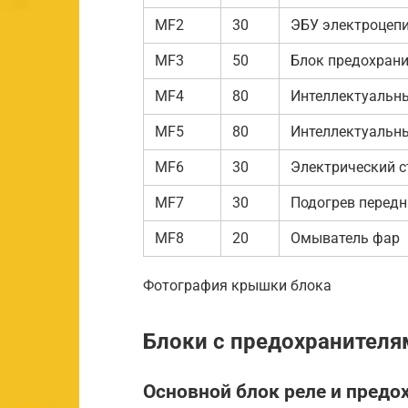
MF2
30
ЭБУ электроцепи
MF3
50
Блок предохрани
MF4
80
Интеллектуальн
MF5
80
Интеллектуальн
MF6
30
Электрический 
MF7
30
Подогрев передн
MF8
20
Омыватель фар
Фотография крышки блока
Блоки с предохранителя
Основной блок реле и предо