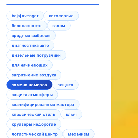
bajaj avenger
автосервис
безопасность
взлом
вредные выбросы
диагностика авто
дизельные погрузчики
для начинающих
загрязнение воздуха
замена номеров
защита
защита атмосферы
квалифицированные мастера
классический стиль
ключ
круизеры недорогие
логистический центр
механизм