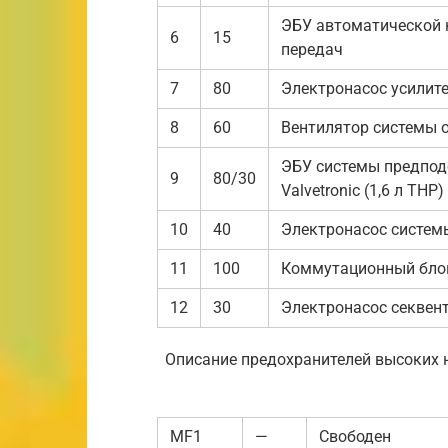
ЭБУ автоматической 
6
15
передач
7
80
Электронасос усилите
8
60
Вентилятор системы 
ЭБУ системы предподо
9
80/30
Valvetronic (1,6 л ТНР)
10
40
Электронасос систем
11
100
Коммутационный бло
12
30
Электронасос секвен
Описание предохранителей высоких 
MF1
—
Свободен