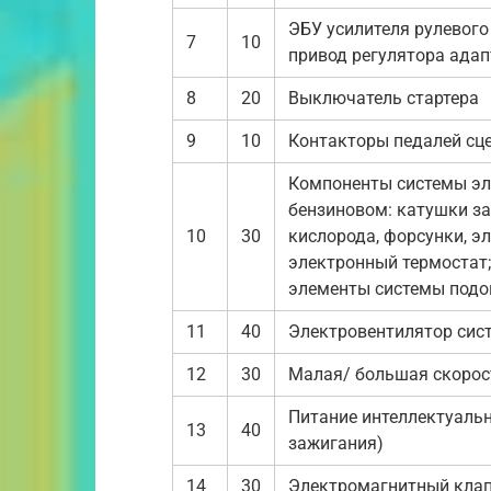
ЭБУ усилителя рулевого
7
10
привод регулятора ада
8
20
Выключатель стартера
9
10
Контакторы педалей сц
Компоненты системы эл
бензиновом: катушки з
10
30
кислорода, форсунки, э
электронный термостат;
элементы системы подо
11
40
Электровентилятор сис
12
30
Малая/ большая скорост
Питание интеллектуальн
13
40
зажигания)
14
30
Электромагнитный клап