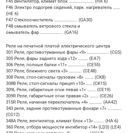
F45 Вентилятор, климат блок ……………………. (HA 6)
F46 Электро подогрев сидений, парк. нагреватель …….
(НЕ 6)
F47 Стеклоочиститель ………………….. (GA30)
F48 омыватель ветрового стекла и
омыватель фар ………………….. (GA16)
Реле на печатной платой электрического центра
301 Реле, противотуманные фары «9» …………………. (CG5)
305 Реле, фары заднего хода «12» ………. (EA7)
306 Реле, полные балки «11» ……………… (CE55)
307 Реле, ближнего света «3» …………. (CE48)
308 Реле, стоп-сигналы грузовик «8» ……… (CK8)
308В Реле, стоп-сигналы прицеп «10» …… (CK15)
309L Реле, габаритные огни левая «1» ……… (CE19)
309R Реле, габаритные огни правая «2» ……… (CE26)
315R Реле, начиная переключатель «4» …………. (AA42)
343 реле, задние противотуманные фонари «7» …………..
(CG12)
348A Реле, вентилятор, климат блок «13» ………. (HA 6)
360 Реле, отбора мощности ингибитор «14» (LD3) (LE4)