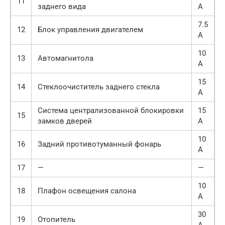
11
заднего вида
А
7.5
12
Блок управления двигателем
А
10
13
Автомагнитола
А
15
14
Стеклоочиститель заднего стекла
А
Система централизованной блокировки
15
15
замков дверей
А
10
16
Задний противотуманный фонарь
А
17
—
—
10
18
Плафон освещения салона
А
30
19
Отопитель