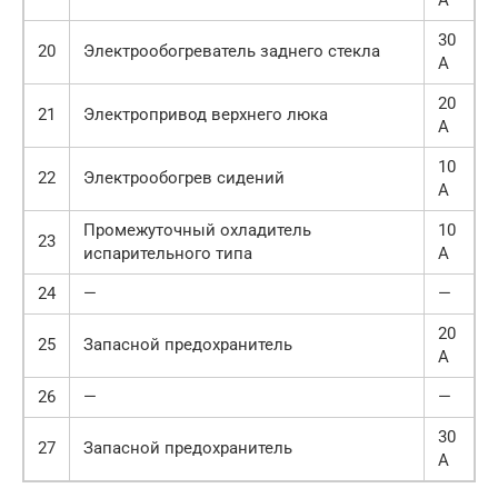
А
30
20
Электрообогреватель заднего стекла
А
20
21
Электропривод верхнего люка
А
10
22
Электрообогрев сидений
А
Промежуточный охладитель
10
23
испарительного типа
А
24
—
—
20
25
Запасной предохранитель
А
26
—
—
30
27
Запасной предохранитель
А