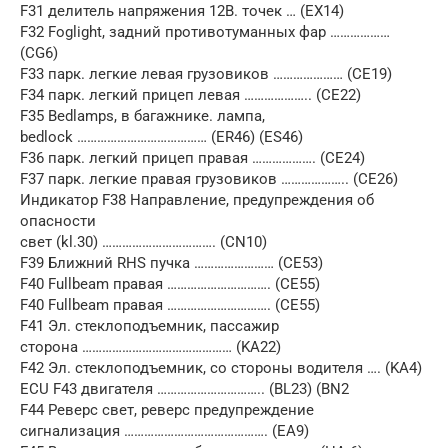
F31 делитель напряжения 12В. точек … (EX14)
F32 Foglight, задний противотуманных фар ………………
(CG6)
F33 парк. легкие левая грузовиков ………………… (CE19)
F34 парк. легкий прицеп левая ……………….. (CE22)
F35 Bedlamps, в багажнике. лампа,
bedlock ………………………………… (ER46) (ES46)
F36 парк. легкий прицеп правая ………………. (CE24)
F37 парк. легкие правая грузовиков ……………….. (CE26)
Индикатор F38 Направление, предупреждения об
опасности
свет (kl.30) ……………………………. (CN10)
F39 Ближний RHS пучка …………………… (CE53)
F40 Fullbeam правая …………………………. (CE55)
F40 Fullbeam правая …………………………. (CE55)
F41 Эл. стеклоподъемник, пассажир
сторона ……………………………………… (KA22)
F42 Эл. стеклоподъемник, со стороны водителя …. (KA4)
ECU F43 двигателя ………………………….. (BL23) (BN2
F44 Реверс свет, реверс предупреждение
сигнализация ……………………………………. (EA9)