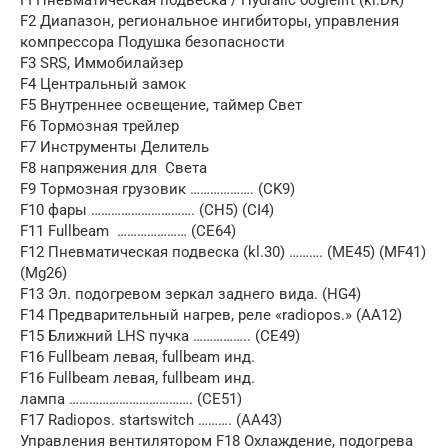
FI Пневматическая подвеска / Hydralic бо
gielift (kl.DR)
F2 Диапазон, региональное ингибиторы,
управления
компрессора Подушка безопасности
F3 SRS, Иммобилайзер
F4 Центральный замок
F5 Внутреннее освещение, таймер
Свет
F6 Тормозная трейлер
F7 Инструменты
Делитель
F8 напряжения для Света
F9 Тормозная грузовик ………………. (CK9)
F10 фары …………………………. (CH5) (CI4)
F11 Fullbeam ………………… (CE64)
F12 Пневматическая подвеска (kl.30) ………. (ME45) (MF41)
(Mg26)
F13 Эл. подогревом зеркал заднего вида. (HG4)
F14 Предварительный нагрев, реле «radiopos.» (AA12)
F15 Ближний LHS пучка …………….. (CE49)
F16 Fullbeam левая, fullbeam инд.
F16 Fullbeam левая, fullbeam инд.
лампа ………………………………. (CE51)
F17 Radiopos. startswitch ………. (AA43)
Управления вентилятором F18 Охлаждение, подогрева