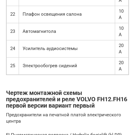
А
10
22
Плафон освещения салона
А
10
23
Автомагнитола
А
20
24
Усилитель аудиосистемы
А
20
25
Электрообогрев сидений
А
Чертеж монтажной схемы
предохранителей и реле VOLVO FH12.FH16
первой версии вариант первый
Предохранители на печатной платой электрического
центра