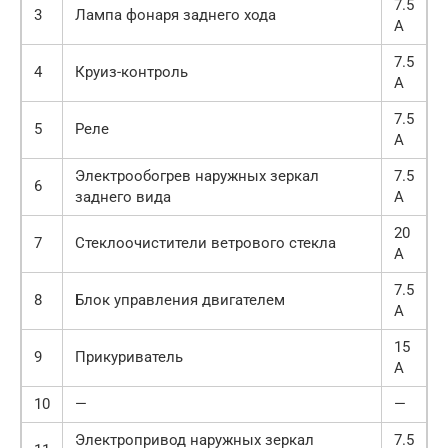
7.5
3
Лампа фонаря заднего хода
А
7.5
4
Круиз-контроль
А
7.5
5
Реле
А
Электрообогрев наружных зеркал
7.5
6
заднего вида
А
20
7
Стеклоочистители ветрового стекла
А
7.5
8
Блок управления двигателем
А
15
9
Прикуриватель
А
10
—
—
Электропривод наружных зеркал
7.5