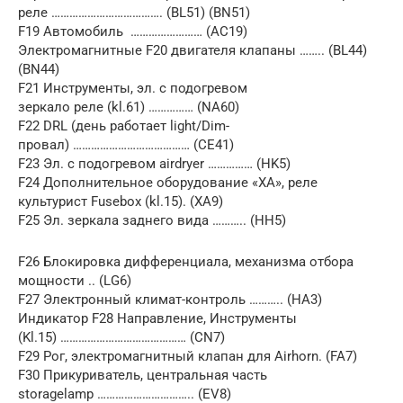
реле ………………………………. (BL51) (BN51)
F19 Автомобиль …………………… (AC19)
Электромагнитные F20 двигателя клапаны …….. (BL44)
(BN44)
F21 Инструменты, эл. с подогревом
зеркало реле (kl.61) …………… (NA60)
F22 DRL (день работает light/Dim-
провал) ………………………………… (CE41)
F23 Эл. с подогревом airdryer …………… (HK5)
F24 Дополнительное оборудование «ХА», реле
культурист Fusebox (kl.15). (XA9)
F25 Эл. зеркала заднего вида ……….. (HH5)
F26 Блокировка дифференциала, механизма отбора
мощности .. (LG6)
F27 Электронный климат-контроль ……….. (HA3)
Индикатор F28 Направление, Инструменты
(Kl.15) …………………………………… (CN7)
F29 Рог, электромагнитный клапан для Airhorn. (FA7)
F30 Прикуриватель, центральная часть
storagelamp ………………………….. (EV8)