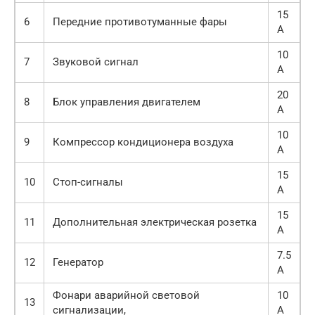
15
6
Передние противотуманные фары
А
10
7
Звуковой сигнал
А
20
8
Блок управления двигателем
А
10
9
Компрессор кондиционера воздуха
А
15
10
Стоп-сигналы
А
15
11
Дополнительная электрическая розетка
А
7.5
12
Генератор
А
Фонари аварийной световой
10
13
сигнализации,
А