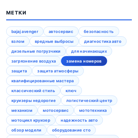
МЕТКИ
bajaj avenger
автосервис
безопасность
взлом
вредные выбросы
диагностика авто
дизельные погрузчики
для начинающих
загрязнение воздуха
замена номеров
защита
защита атмосферы
квалифицированные мастера
классический стиль
ключ
круизеры недорогие
логистический центр
механизм
мотосервис
мототехника
мотоцикл круизер
надежность авто
обзор модели
оборудование сто