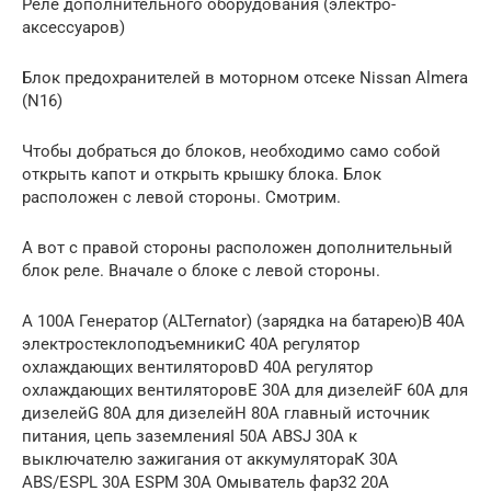
Реле дополнительного оборудования (электро-
аксессуаров)
Блок предохранителей в моторном отсеке Nissan Almera
(N16)
Чтобы добраться до блоков, необходимо само собой
открыть капот и открыть крышку блока. Блок
расположен с левой стороны. Смотрим.
А вот с правой стороны расположен дополнительный
блок реле. Вначале о блоке с левой стороны.
А 100А Генератор (ALTernator) (зарядка на батарею)В 40А
электростеклоподъемникиС 40А регулятор
охлаждающих вентиляторовD 40А регулятор
охлаждающих вентиляторовE 30А для дизелейF 60А для
дизелейG 80А для дизелейH 80А главный источник
питания, цепь заземленияI 50А ABSJ 30А к
выключателю зажигания от аккумулятораК 30А
ABS/ESPL 30А ESPМ 30А Омыватель фар32 20А