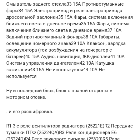
Омыватель заднего стекла33 15А Противотуманные
фары34 15А Электропривод и реле электропривода
дроссельной заслонки35 15А Фары, система включения
ближнего света в дневное время36 15А Фары, система
включения ближнего света в дневное время37 10А
Задний противотуманный фонарь38 10А Габариты,
освещение номерного знака39 10А Клаксон, зарядка
аккумулятора (ток возбуждения на генератор с
батареи)40 15А Аудио, навигация, ЖК-дисплей41 10А
Система управления двигателем42 10А Катушка
зажигания43 15А Не используется44 10А Не
используется
Ну и последний блок, блок с правой стороны в
моторном отсеке.
. и его расшифровка.
R1 3-е реле вентилятора радиатора (25221E)R2 Передние
туманки ПТФ (25224QA)R3 Реле кондиционера Е6
(25224D)R4 Реле звукового сигнала (25620)R5 Реле