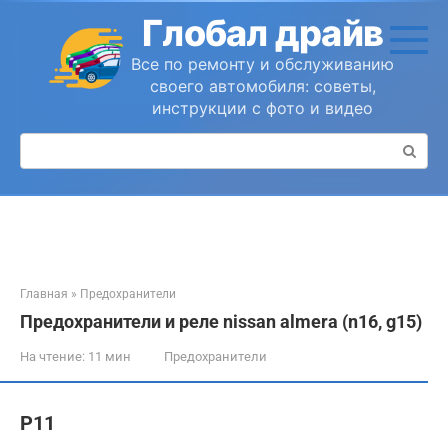
Перейти
Глобал драйв
к
контенту
Все по ремонту и обслуживанию
своего автомобиля: советы,
инструкции с фото и видео
Поиск:
Главная
»
Предохранители
Предохранители и реле nissan almera (n16, g15)
На чтение:
11 мин
Предохранители
P11