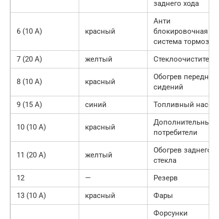
заднего хода
Анти
6 (10 А)
красный
блокировочная
система тормозов
7 (20 А)
желтый
Стеклоочистители
Обогрев передних
8 (10 А)
красный
сидений
9 (15 А)
синий
Топливный насос
Дополнительные
10 (10 А)
красный
потребители
Обогрев заднего
11 (20 А)
желтый
стекла
12
—
Резерв
13 (10 А)
красный
Фары
Форсунки