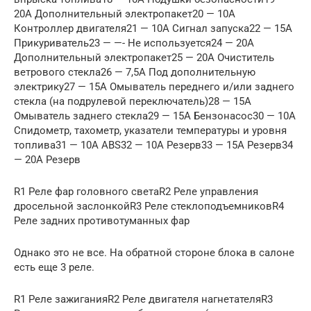
20А Дополнительный электропакет20 — 10А
Контроллер двигателя21 — 10А Сигнал запуска22 — 15А
Прикуриватель23 — —- Не используется24 — 20А
Дополнительный электропакет25 — 20А Очиститель
ветрового стекла26 — 7,5А Под дополнительную
электрику27 — 15А Омыватель переднего и/или заднего
стекла (на подрулевой переключатель)28 — 15А
Омыватель заднего стекла29 — 15А Бензонасос30 — 10А
Спидометр, тахометр, указатели температуры и уровня
топлива31 — 10А ABS32 — 10А Резерв33 — 15А Резерв34
— 20А Резерв
R1 Реле фар головного светаR2 Реле управления
дросельной заслонкойR3 Реле стеклоподъемниковR4
Реле задних противотуманных фар
Однако это не все. На обратной стороне блока в салоне
есть еще 3 реле.
R1 Реле зажиганияR2 Реле двигателя нагнетателяR3