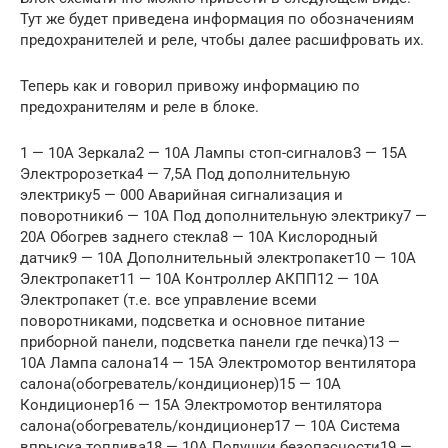
Тут же будет приведена информация по обозначениям
предохранителей и реле, чтобы далее расшифровать их.
Теперь как и говорил привожу информацию по
предохранителям и реле в блоке.
1 — 10А Зеркала2 — 10А Лампы стоп-сигналов3 — 15А
Электророзетка4 — 7,5А Под дополнительную
электрику5 — 000 Аварийная сигнализация и
поворотники6 — 10А Под дополнительную электрику7 —
20А Обогрев заднего стекла8 — 10А Кислородный
датчик9 — 10А Дополнительный электропакет10 — 10А
Электропакет11 — 10А Контроллер АКПП12 — 10А
Электропакет (т.е. все управление всеми
поворотниками, подсветка и основное питание
приборной панели, подсветка панели где печка)13 —
10А Лампа салона14 — 15А Электромотор вентилятора
салона(обогреватель/кондиционер)15 — 10А
Кондиционер16 — 15А Электромотор вентилятора
салона(обогреватель/кондиционер17 — 10А Система
впрыска топлива18 — 10А Подушки безопасности19 —