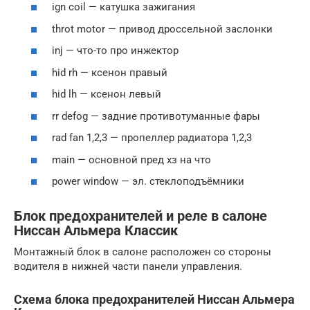
ign coil — катушка зажигания
throt motor — привод дроссельной заслонки
inj — что-то про инжектор
hid rh — ксенон правый
hid lh — ксенон левый
rr defog — задние противотуманные фары
rad fan 1,2,3 — пропеллер радиатора 1,2,3
main — основной пред хз на что
power window — эл. стеклоподъёмники
Блок предохранителей и реле в салоне
Ниссан Альмера Классик
Монтажный блок в салоне расположен со стороны
водителя в нижней части панели управления.
Схема блока предохранителей Ниссан Альмера