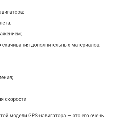
авигатора;
нета;
ражением;
 скачивания дополнительных материалов;
;
ления;
я скорости.
той модели GPS-навигатора — это его очень