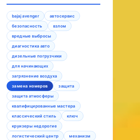
bajaj avenger
автосервис
безопасность
взлом
вредные выбросы
диагностика авто
дизельные погрузчики
для начинающих
загрязнение воздуха
замена номеров
защита
защита атмосферы
квалифицированные мастера
классический стиль
ключ
круизеры недорогие
логистический центр
механизм