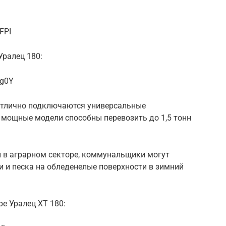
FPI
Уралец 180:
1g0Y
 отлично подключаются универсальные
 мощные модели способны перевозить до 1,5 тонн
 в аграрном секторе, коммунальщики могут
 и песка на обледенелые поверхности в зимний
е Уралец ХТ 180: