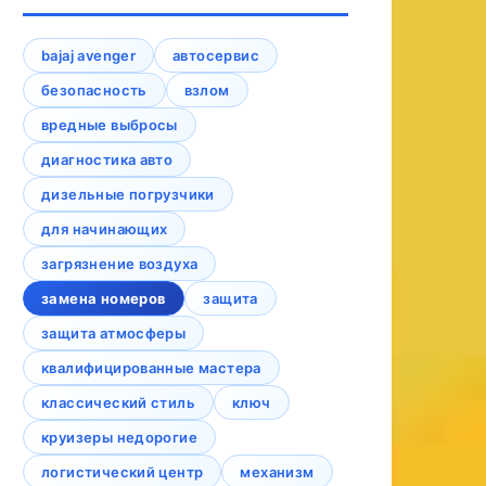
bajaj avenger
автосервис
безопасность
взлом
вредные выбросы
диагностика авто
дизельные погрузчики
для начинающих
загрязнение воздуха
замена номеров
защита
защита атмосферы
квалифицированные мастера
классический стиль
ключ
круизеры недорогие
логистический центр
механизм