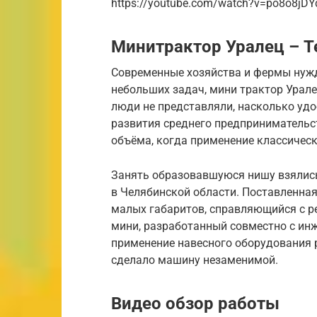
https://youtube.com/watch?v=po8o8jDY
Минитрактор Уралец – Т
Современные хозяйства и фермы нуж
небольших задач, мини трактор Урале
люди не представляли, насколько удоб
развития среднего предпринимательст
объёма, когда применение классическ
Занять образовавшуюся нишу взялись
в Челябинской области. Поставленна
малых габаритов, справляющийся с р
мини, разработанный совместно с инж
применение навесного оборудования 
сделало машину незаменимой.
Видео обзор работы