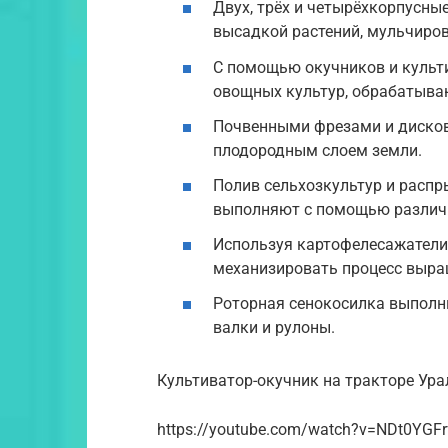
Двух, трёх и четырёхкорпусны
высадкой растений, мульчиров
С помощью окучников и культ
овощных культур, обрабатыва
Почвенными фрезами и дисков
плодородным слоем земли.
Полив сельхозкультур и расп
выполняют с помощью различ
Используя картофелесажатели
механизировать процесс выращ
Роторная сенокосилка выполни
валки и рулоны.
Культиватор-окучник на тракторе Ура
https://youtube.com/watch?v=NDt0YGF