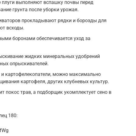
е плуги выполняют вспашку почвы перед
ание грунта после уборки урожая.
иваторов прокладывают рядки и борозды для
ют всходы.
ыми боронами обеспечивается уход за
рыскивание жидких минеральных удобрений
ных опрыскивателей.
 и картофелекопатели, можно максимально
ивания картофеля, других клубневых культур.
т покос трав, а подборщик укомплектует сено в
лец 180:
rfWg