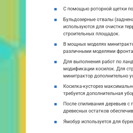
С помощью роторной щетки п
Бульдозерные отвалы (заднена
используются для очистки терр
строительных площадок.
В мощных моделях минитракто
различными моделями фронтал
Для выполнения работ по ла
модификации косилок. Для стр
минитрактор дополнительно у
Косилка-кусторез максимально
требуется дополнительная убо
После спиливания деревьев с
древесных остатков обеспечив
Ямобур используется для буре