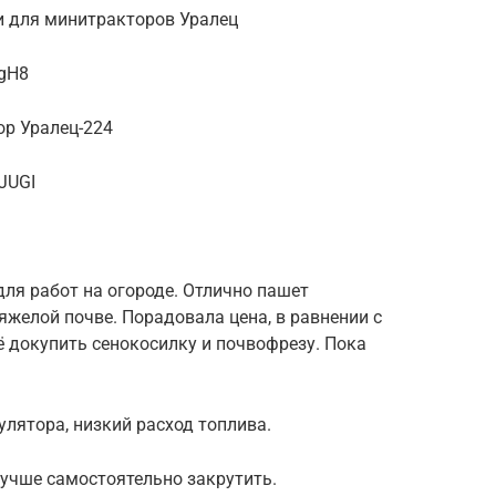
и для минитракторов Уралец
kgH8
р Уралец-224
JUGI
ля работ на огороде. Отлично пашет
желой почве. Порадовала цена, в равнении с
 докупить сенокосилку и почвофрезу. Пока
лятора, низкий расход топлива.
лучше самостоятельно закрутить.