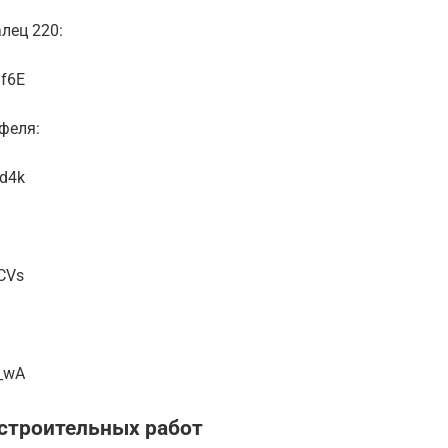
лец 220:
1f6E
феля:
ad4k
CVs
j_wA
строительных работ