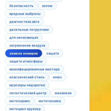
безопасность
взлом
вредные выбросы
диагностика авто
дизельные погрузчики
для начинающих
загрязнение воздуха
замена номеров
защита
защита атмосферы
квалифицированные мастера
классический стиль
ключ
круизеры недорогие
логистический центр
механизм
мотосервис
мототехника
мотоцикл круизер