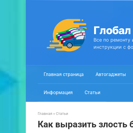
Перейти
к
контенту
Глобал
Все по ремонту 
инструкции с фо
Главная страница
Автогаджеты
Информация
Статьи
Главная
»
Статьи
Как выразить злость 