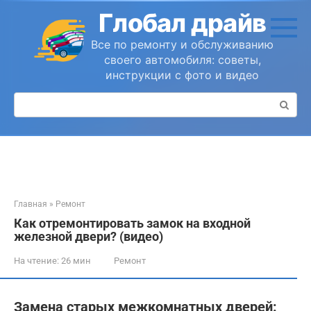
Перейти
Глобал драйв
к
контенту
Все по ремонту и обслуживанию
своего автомобиля: советы,
инструкции с фото и видео
Поиск:
Главная
»
Ремонт
Как отремонтировать замок на входной
железной двери? (видео)
На чтение:
26 мин
Ремонт
Замена старых межкомнатных дверей: