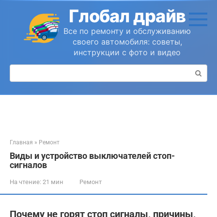
Перейти
Глобал драйв
к
контенту
Все по ремонту и обслуживанию
своего автомобиля: советы,
инструкции с фото и видео
Поиск:
Главная
»
Ремонт
Виды и устройство выключателей стоп-
сигналов
На чтение:
21 мин
Ремонт
Почему не горят стоп сигналы, причины,