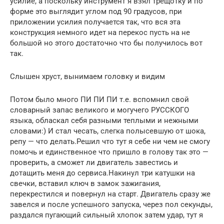
усилие, а поскольку инструмент я взял трещотку и по
форме это выглядит углом под 90 градусов, при
приложении усилия получается так, что вся эта
конструкция немного идет на перекос пусть на не
большой но этого достаточно что бы получилось вот
так.
Слышен хруст, вынимаем головку и видим
Потом было много ПИ ПИ ПИ т.е. вспомнил свой
словарный запас великого и могучего РУССКОГО
языка, обласкал себя разными теплыми и нежными
словами:) И стал чесать, слегка полысевшую от шока,
репу — что делать.Решил что тут я себе ни чем не смогу
помочь и единственное что пришло в голову так это —
проверить, а сможет ли двигатель завестись и
дотащить меня до сервиса.Накинул три катушки на
свечки, вставил ключ в замок зажигания,
перекрестился и повернул на старт. Двигатель сразу же
завелся и после успешного запуска, через пол секунды,
раздался пугающий сильный хлопок затем удар, тут я