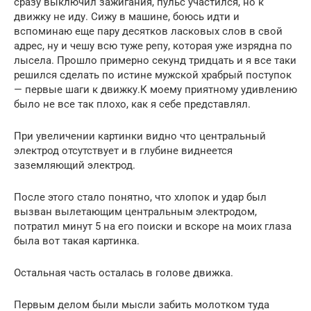
сразу выключил зажигания, пульс участился, но к
движку не иду. Сижу в машине, боюсь идти и
вспоминаю еще пару десятков ласковых слов в свой
адрес, ну и чешу всю туже репу, которая уже изрядна по
лысела. Прошло примерно секунд тридцать и я все таки
решился сделать по истине мужской храбрый поступок
— первые шаги к движку.К моему приятному удивлению
было не все так плохо, как я себе представлял.
При увеличении картинки видно что центральный
электрод отсутствует и в глубине виднеется
заземляющий электрод.
После этого стало понятно, что хлопок и удар был
вызван вылетающим центральным электродом,
потратил минут 5 на его поиски и вскоре на моих глаза
была вот такая картинка.
Остальная часть осталась в голове движка.
Первым делом были мысли забить молотком туда