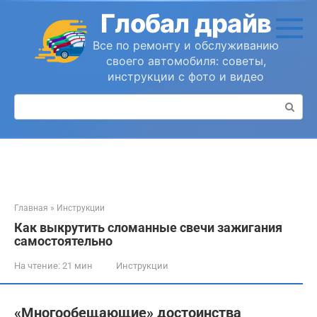
Перейти
Глобал драйв
к
контенту
Все по ремонту и обслуживанию
своего автомобиля: советы,
инструкции с фото и видео
Поиск:
Главная
»
Инструкции
Как выкрутить сломанные свечи зажигания
самостоятельно
На чтение:
21 мин
Инструкции
«Многообещающие» достоинства