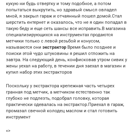
кукую ни будь отвертку и тому подобное, а потом
попытаться выкрутить, но здравый смысл овладел
мной, я закрыл гараж и отчаянный пошел домой.Стал
шерстить ентернет и оказалось, что не я один попадал в
такую беду и еще сеть шансы все исправить.В магазина
специализирующихся на инструментах продаются
метчики только с левой резьбой и конусом,
называются они
экстрактор
Время было позднее и
поиски этой чудо штуковины я решил отложить на
завтра. На следующий день, конфисковав утром сивик у
жены уехал на работу, в течении дня заехал в магазин и
купил набор этих экстракторов
Поскольку у экстрактора крепежная часть четырех
гранная под метчик, а метчиком естественно так
глубоко не подлезть, подобрал головку, которая
практически одевалась на экстрактор.Приехал в гараж,
промазал свечной колодец маслом и стал готовить
инструмент
«>