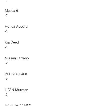
Mazda 6
-1
Honda Accord
-1
Kia Ceed
-1
Nissan Terrano
-2
PEUGEOT 408
-2
LIFAN Murman
-2
Infiniti M IV M37