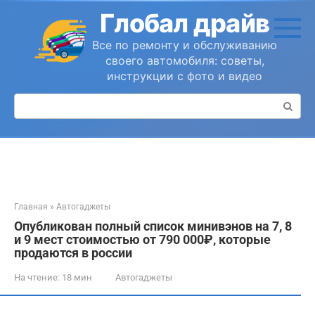
Перейти
Глобал драйв
к
контенту
Все по ремонту и обслуживанию
своего автомобиля: советы,
инструкции с фото и видео
Поиск:
Главная
»
Автогаджеты
Опубликован полный список минивэнов на 7, 8
и 9 мест стоимостью от 790 000₽, которые
продаются в россии
На чтение:
18 мин
Автогаджеты