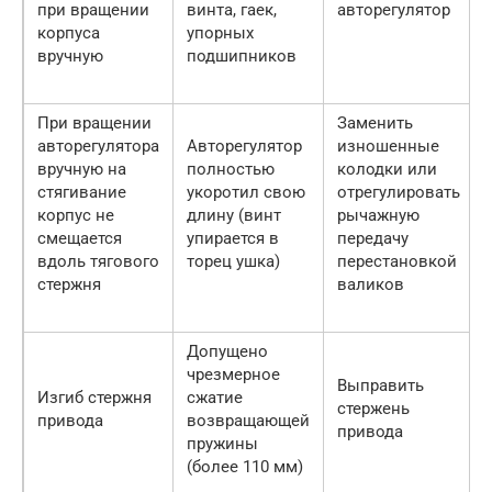
при вращении
винта, гаек,
авторегулятор
корпуса
упорных
вручную
подшипников
При вращении
Заменить
авторегулятора
Авторегулятор
изношенные
вручную на
полностью
колодки или
стягивание
укоротил свою
отрегулировать
корпус не
длину (винт
рычажную
смещается
упирается в
передачу
вдоль тягового
торец ушка)
перестановкой
стержня
валиков
Допущено
чрезмерное
Выправить
Изгиб стержня
сжатие
стержень
привода
возвращающей
привода
пружины
(более 110 мм)