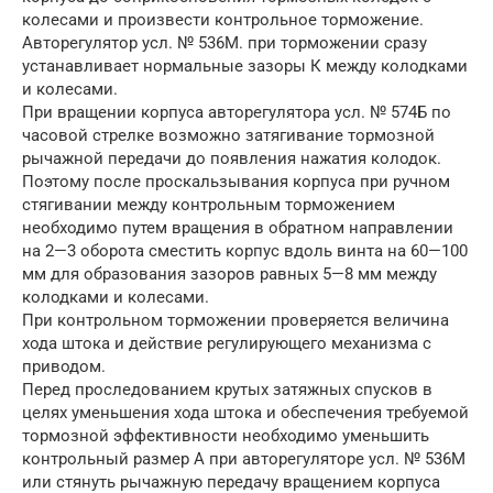
колесами и произвести контрольное торможение.
Авторегулятор усл. № 536М. при торможении сразу
устанавливает нормальные зазоры К между колодками
и колесами.
При вращении корпуса авторегулятора усл. № 574Б по
часовой стрелке возможно затягивание тормозной
рычажной передачи до появления нажатия колодок.
Поэтому после проскальзывания корпуса при ручном
стягивании между контрольным торможением
необходимо путем вращения в обратном направлении
на 2—3 оборота сместить корпус вдоль винта на 60—100
мм для образования зазоров равных 5—8 мм между
колодками и колесами.
При контрольном торможении проверяется величина
хода штока и действие регулирующего механизма с
приводом.
Перед проследованием крутых затяжных спусков в
целях уменьшения хода штока и обеспечения требуемой
тормозной эффективности необходимо уменьшить
контрольный размер А при авторегуляторе усл. № 536М
или стянуть рычажную передачу вращением корпуса