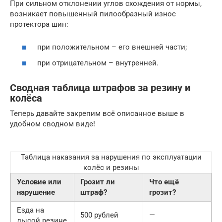
При сильном отклонении углов схождения от нормы,
возникает повышенный пилообразный износ
протектора шин:
при положительном – его внешней части;
при отрицательном – внутренней.
Сводная таблица штрафов за резину и
колёса
Теперь давайте закрепим всё описанное выше в
удобном сводном виде!
Таблица наказания за нарушения по эксплуатации
колёс и резины
Условие или
Грозит ли
Что ещё
нарушение
штраф?
грозит?
Езда на
500 рублей
—
лысой резине