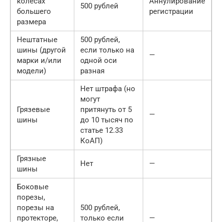
колёсах
Аннулирование
500 рублей
большего
регистрации
размера
Нештатные
500 рублей,
шины (другой
если только на
—
марки и/или
одной оси
модели)
разная
Нет штрафа (но
могут
Грязевые
притянуть от 5
—
шины
до 10 тысяч по
статье 12.33
КоАП)
Грязные
Нет
—
шины
Боковые
порезы,
порезы на
500 рублей,
протекторе,
только если
—