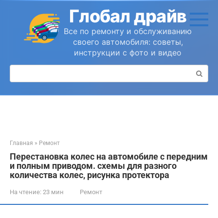
Перейти
Глобал драйв
к
контенту
Все по ремонту и обслуживанию
своего автомобиля: советы,
инструкции с фото и видео
Поиск:
Главная
»
Ремонт
Перестановка колес на автомобиле с передним
и полным приводом. схемы для разного
количества колес, рисунка протектора
На чтение:
23 мин
Ремонт