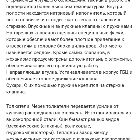
стержнем для лучшего охлаждения, так как в работе он
подвергается более высоким температурам. Внутри
полости находится натриевый наполнитель, который
легко плавится и отводит часть тепла от тарелки к
стержню. Впускные и выпускные клапаны с пружинами
На тарелках клапанов сделаны специальные фаски,
которые обеспечивают более плотное прилегание к
отверстиям в головке блока цилиндров. Это место
называется седлом. Кроме самих клапанов, в
механизме предусмотрены дополнительные элементы,
обеспечивающие его правильную работу:
Направляющая втулка. Устанавливается в корпус ГБЦ и
обеспечивает точное движение клапана.
Сухари. С их помощью пружина крепится на стержне
клапана.
Толкатели. Через толкатели передается усилие от
кулачка распредвала на стержень. Изготавливаются из
высокопрочной стали. Они бывают разных видов
(механические (стаканы), роликовые,
гидрокомпенсаторы). Тепловой зазор между
механическими толкателями и кулачками распредвала