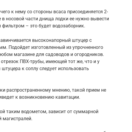
 чего к нему со стороны всаса присоединяется 2-
 в носовой части днища лодки ее нужно вывести
м фильтром – это будет водозаборник.
 навинчивается высоконапорный штуцер с
м. Подойдет изготовленный из упрочненного
любом магазине для садоводов и огородников.
отрезок ПВХ-трубы, имеющей тот же, что и у
 штуцера к соплу следует использовать
реки распространенному мнению, такой прием не
риведет к возникновению кавитации.
мой таким водометом, зависит от суммарной
 магистралей.