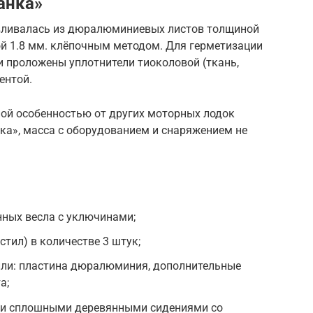
анка»
авливалась из дюралюминиевых листов толщиной
й 1.8 мм. клёпочным методом. Для герметизации
и проложены уплотнители тиоколовой (ткань,
ентой.
ой особенностью от других моторных лодок
ка», масса с оборудованием и снаряжением не
нных весла с уключинами;
тил) в количестве 3 штук;
дили: пластина дюралюминия, дополнительные
а;
ми сплошными деревянными сидениями со