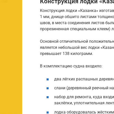
Конструкция лодки «Каз
Конструкция лодки «Казанка» изгот
1 мм, днище обшито листами толщино
швов, в места соединения листов был
прорезиненная специальным клеем) л
Основной отличительной положительн
является небольшой вес лодки «Казан
превышает 138 килограмм.
В комплектацию судна входило:
два лёгких распашных деревя
слани (деревянный реечный нас
набор для ремонта, куда вхо
заклёпки, уплотнительная лент
лодка оборудовалась жёстки