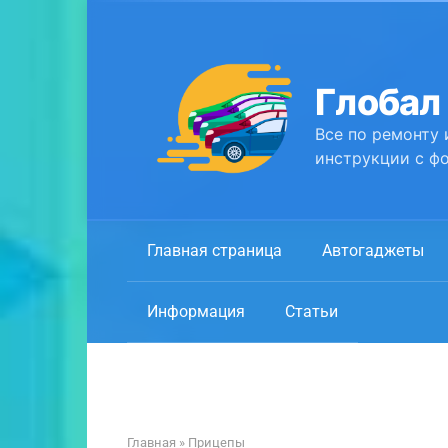
Перейти
к
контенту
Глобал
Все по ремонту 
инструкции с фо
Главная страница
Автогаджеты
Информация
Статьи
Главная
»
Прицепы