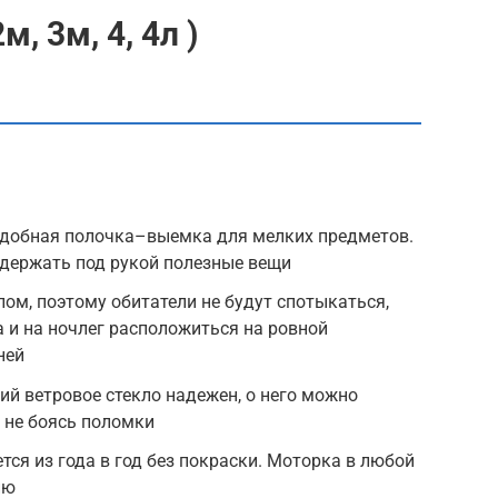
м, 3м, 4, 4л )
удобная полочка–выемка для мелких предметов.
т держать под рукой полезные вещи
ом, поэтому обитатели не будут спотыкаться,
а и на ночлег расположиться на ровной
ней
й ветровое стекло надежен, о него можно
, не боясь поломки
тся из года в год без покраски. Моторка в любой
ию