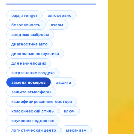
bajaj avenger
автосервис
безопасность
взлом
вредные выбросы
диагностика авто
дизельные погрузчики
для начинающих
загрязнение воздуха
замена номеров
защита
защита атмосферы
квалифицированные мастера
классический стиль
ключ
круизеры недорогие
логистический центр
механизм