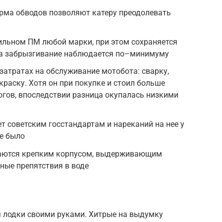
орма обводов позволяют катеру преодолевать
ильном ПМ любой марки, при этом сохраняется
 а забрызгивание наблюдается по–минимуму
затратах на обслуживание мотобота: сварку,
краску. Хотя он при покупке и стоил больше
гов, впоследствии разница окупалась низкими
т советским госстандартам и нареканий на нее у
е было
чаются крепким корпусом, выдерживающим
ьные препятствия в воде
я лодки своими руками. Хитрые на выдумку